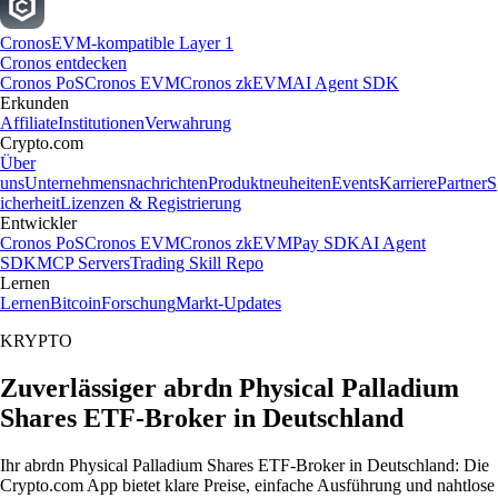
Cronos
EVM-kompatible Layer 1
Cronos entdecken
Cronos PoS
Cronos EVM
Cronos zkEVM
AI Agent SDK
Erkunden
Affiliate
Institutionen
Verwahrung
Crypto.com
Über
uns
Unternehmensnachrichten
Produktneuheiten
Events
Karriere
Partner
S
icherheit
Lizenzen & Registrierung
Entwickler
Cronos PoS
Cronos EVM
Cronos zkEVM
Pay SDK
AI Agent
SDK
MCP Servers
Trading Skill Repo
Lernen
Lernen
Bitcoin
Forschung
Markt-Updates
KRYPTO
Zuverlässiger abrdn Physical Palladium
Shares ETF-Broker in Deutschland
Ihr abrdn Physical Palladium Shares ETF-Broker in Deutschland: Die
Crypto.com App bietet klare Preise, einfache Ausführung und nahtlose