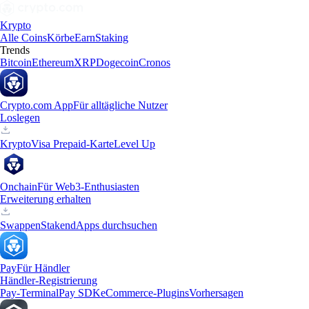
Krypto
Alle Coins
Körbe
Earn
Staking
Trends
Bitcoin
Ethereum
XRP
Dogecoin
Cronos
Crypto.com App
Für alltägliche Nutzer
Loslegen
Krypto
Visa Prepaid-Karte
Level Up
Onchain
Für Web3-Enthusiasten
Erweiterung erhalten
Swappen
Staken
dApps durchsuchen
Pay
Für Händler
Händler-Registrierung
Pay-Terminal
Pay SDK
eCommerce-Plugins
Vorhersagen