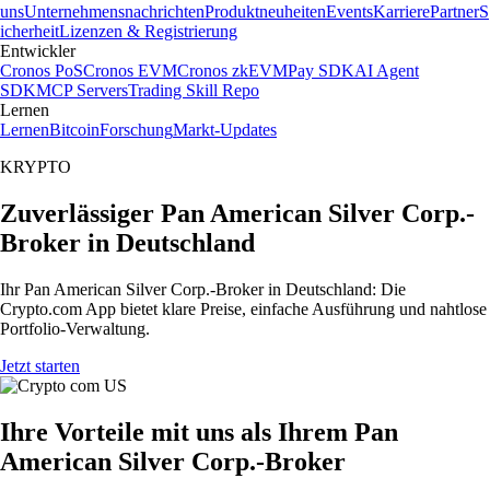
uns
Unternehmensnachrichten
Produktneuheiten
Events
Karriere
Partner
S
icherheit
Lizenzen & Registrierung
Entwickler
Cronos PoS
Cronos EVM
Cronos zkEVM
Pay SDK
AI Agent
SDK
MCP Servers
Trading Skill Repo
Lernen
Lernen
Bitcoin
Forschung
Markt-Updates
KRYPTO
Zuverlässiger Pan American Silver Corp.-
Broker in Deutschland
Ihr Pan American Silver Corp.-Broker in Deutschland: Die
Crypto.com App bietet klare Preise, einfache Ausführung und nahtlose
Portfolio-Verwaltung.
Jetzt starten
Ihre Vorteile mit uns als Ihrem Pan
American Silver Corp.-Broker