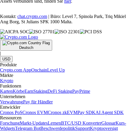
Assets verbunden sind, finden Sie
hier
.
Kontakt:
chat.crypto.com
| Büro: Level 7, Spinola Park, Triq Mikiel
Ang Borg, St Julians SPK 1000 Malta.
Deutsch
|
USD
Produkte
Crypto.com App
Onchain
Level Up
Märkte
Krypto
Funktionen
Karten
Körbe
Earn
Staking
DeFi Staking
Pay
Prime
Unternehmen
Verwahrung
Pay für Händler
Entwickler
Cronos PoS
Cronos EVM
Cronos zkEVM
Pay SDK
AI Agent SDK
Ressourcen
Forschung
Markt-Updates
Lernen
BTC/USD Konverter
Glossar
Kurs-
Widgets
Telegram Bot
Beschwerdepolitik
Support
Kryptooversigt