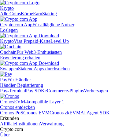
Krypto
Alle Coins
Körbe
Earn
Staking
Crypto.com App
Für alltägliche Nutzer
Loslegen
Krypto
Visa Prepaid-Karte
Level Up
Onchain
Für Web3-Enthusiasten
Erweiterung erhalten
Swappen
Staken
dApps durchsuchen
Pay
Für Händler
Händler-Registrierung
Pay-Terminal
Pay SDK
eCommerce-Plugins
Vorhersagen
Cronos
EVM-kompatible Layer 1
Cronos entdecken
Cronos PoS
Cronos EVM
Cronos zkEVM
AI Agent SDK
Erkunden
Affiliate
Institutionen
Verwahrung
Crypto.com
Über