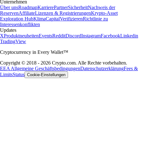
Unternehmen
Über uns
Roadmap
Karriere
Partner
Sicherheit
Nachweis der
Reserven
Affiliate
Lizenzen & Registrierungen
Krypto-Asset
Exploration Hub
Klima
Capital
Verifizieren
Richtlinie zu
Interessenkonflikten
Updates
X
Produktneuheiten
Events
Reddit
Discord
Instagram
Facebook
Linkedin
TradingView
Cryptocurrency in Every Wallet™
Copyright © 2018 - 2026 Crypto.com. Alle Rechte vorbehalten.
EEA Allgemeine Geschäftsbedingungen
Datenschutzerklärung
Fees &
Limits
Status
Cookie-Einstellungen