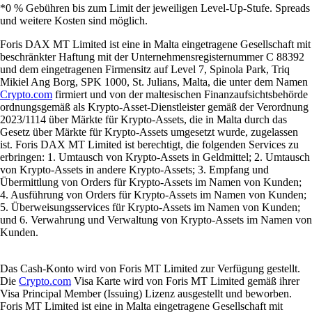
*0 % Gebühren bis zum Limit der jeweiligen Level-Up-Stufe. Spreads
und weitere Kosten sind möglich.
Foris DAX MT Limited ist eine in Malta eingetragene Gesellschaft mit
beschränkter Haftung mit der Unternehmensregisternummer C 88392
und dem eingetragenen Firmensitz auf Level 7, Spinola Park, Triq
Mikiel Ang Borg, SPK 1000, St. Julians, Malta, die unter dem Namen
Crypto.com
firmiert und von der maltesischen Finanzaufsichtsbehörde
ordnungsgemäß als Krypto-Asset-Dienstleister gemäß der Verordnung
2023/1114 über Märkte für Krypto-Assets, die in Malta durch das
Gesetz über Märkte für Krypto-Assets umgesetzt wurde, zugelassen
ist. Foris DAX MT Limited ist berechtigt, die folgenden Services zu
erbringen: 1. Umtausch von Krypto-Assets in Geldmittel; 2. Umtausch
von Krypto-Assets in andere Krypto-Assets; 3. Empfang und
Übermittlung von Orders für Krypto-Assets im Namen von Kunden;
4. Ausführung von Orders für Krypto-Assets im Namen von Kunden;
5. Überweisungsservices für Krypto-Assets im Namen von Kunden;
und 6. Verwahrung und Verwaltung von Krypto-Assets im Namen von
Kunden.
Das Cash-Konto wird von Foris MT Limited zur Verfügung gestellt.
Die
Crypto.com
Visa Karte wird von Foris MT Limited gemäß ihrer
Visa Principal Member (Issuing) Lizenz ausgestellt und beworben.
Foris MT Limited ist eine in Malta eingetragene Gesellschaft mit