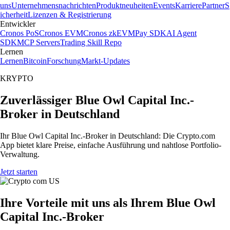
uns
Unternehmensnachrichten
Produktneuheiten
Events
Karriere
Partner
S
icherheit
Lizenzen & Registrierung
Entwickler
Cronos PoS
Cronos EVM
Cronos zkEVM
Pay SDK
AI Agent
SDK
MCP Servers
Trading Skill Repo
Lernen
Lernen
Bitcoin
Forschung
Markt-Updates
KRYPTO
Zuverlässiger Blue Owl Capital Inc.-
Broker in Deutschland
Ihr Blue Owl Capital Inc.-Broker in Deutschland: Die Crypto.com
App bietet klare Preise, einfache Ausführung und nahtlose Portfolio-
Verwaltung.
Jetzt starten
Ihre Vorteile mit uns als Ihrem Blue Owl
Capital Inc.-Broker