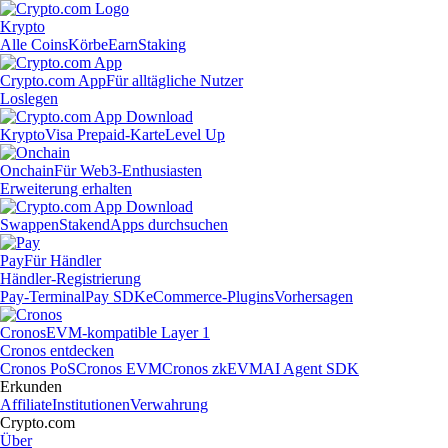
Krypto
Alle Coins
Körbe
Earn
Staking
Crypto.com App
Für alltägliche Nutzer
Loslegen
Krypto
Visa Prepaid-Karte
Level Up
Onchain
Für Web3-Enthusiasten
Erweiterung erhalten
Swappen
Staken
dApps durchsuchen
Pay
Für Händler
Händler-Registrierung
Pay-Terminal
Pay SDK
eCommerce-Plugins
Vorhersagen
Cronos
EVM-kompatible Layer 1
Cronos entdecken
Cronos PoS
Cronos EVM
Cronos zkEVM
AI Agent SDK
Erkunden
Affiliate
Institutionen
Verwahrung
Crypto.com
Über