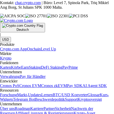
Kontakt:
chat.crypto.com
| Büro: Level 7, Spinola Park, Triq Mikiel
Ang Borg, St Julians SPK 1000 Malta.
Deutsch
|
USD
Produkte
Crypto.com App
Onchain
Level Up
Märkte
Krypto
Funktionen
Karten
Körbe
Earn
Staking
DeFi Staking
Pay
Prime
Unternehmen
Verwahrung
Pay für Händler
Entwickler
Cronos PoS
Cronos EVM
Cronos zkEVM
Pay SDK
AI Agent SDK
Ressourcen
Forschung
Markt-Updates
Lernen
BTC/USD Konverter
Glossar
Kurs-
Widgets
Telegram Bot
Beschwerdepolitik
Support
Kryptooversigt
Unternehmen
Über uns
Roadmap
Karriere
Partner
Sicherheit
Nachweis der
Reserven
Affiliate
Lizenzen & Registrierungen
Krypto-Asset