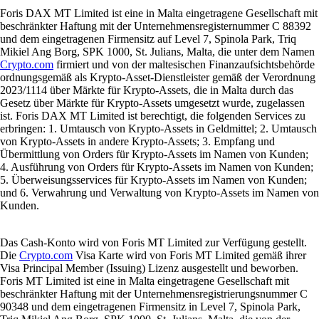
Foris DAX MT Limited ist eine in Malta eingetragene Gesellschaft mit
beschränkter Haftung mit der Unternehmensregisternummer C 88392
und dem eingetragenen Firmensitz auf Level 7, Spinola Park, Triq
Mikiel Ang Borg, SPK 1000, St. Julians, Malta, die unter dem Namen
Crypto.com
firmiert und von der maltesischen Finanzaufsichtsbehörde
ordnungsgemäß als Krypto-Asset-Dienstleister gemäß der Verordnung
2023/1114 über Märkte für Krypto-Assets, die in Malta durch das
Gesetz über Märkte für Krypto-Assets umgesetzt wurde, zugelassen
ist. Foris DAX MT Limited ist berechtigt, die folgenden Services zu
erbringen: 1. Umtausch von Krypto-Assets in Geldmittel; 2. Umtausch
von Krypto-Assets in andere Krypto-Assets; 3. Empfang und
Übermittlung von Orders für Krypto-Assets im Namen von Kunden;
4. Ausführung von Orders für Krypto-Assets im Namen von Kunden;
5. Überweisungsservices für Krypto-Assets im Namen von Kunden;
und 6. Verwahrung und Verwaltung von Krypto-Assets im Namen von
Kunden.
Das Cash-Konto wird von Foris MT Limited zur Verfügung gestellt.
Die
Crypto.com
Visa Karte wird von Foris MT Limited gemäß ihrer
Visa Principal Member (Issuing) Lizenz ausgestellt und beworben.
Foris MT Limited ist eine in Malta eingetragene Gesellschaft mit
beschränkter Haftung mit der Unternehmensregistrierungsnummer C
90348 und dem eingetragenen Firmensitz in Level 7, Spinola Park,