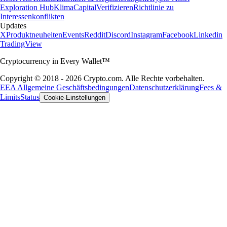
Exploration Hub
Klima
Capital
Verifizieren
Richtlinie zu
Interessenkonflikten
Updates
X
Produktneuheiten
Events
Reddit
Discord
Instagram
Facebook
Linkedin
TradingView
Cryptocurrency in Every Wallet™
Copyright © 2018 - 2026 Crypto.com. Alle Rechte vorbehalten.
EEA Allgemeine Geschäftsbedingungen
Datenschutzerklärung
Fees &
Limits
Status
Cookie-Einstellungen