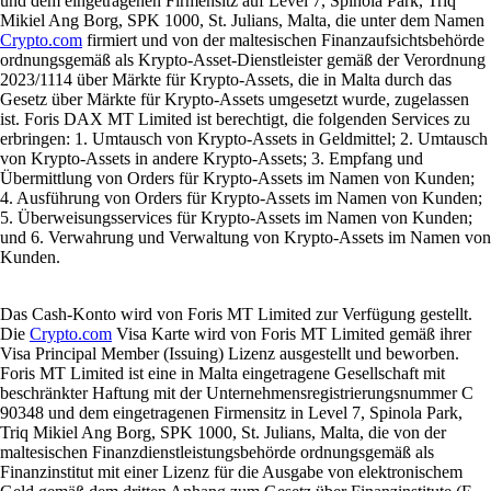
und dem eingetragenen Firmensitz auf Level 7, Spinola Park, Triq
Mikiel Ang Borg, SPK 1000, St. Julians, Malta, die unter dem Namen
Crypto.com
firmiert und von der maltesischen Finanzaufsichtsbehörde
ordnungsgemäß als Krypto-Asset-Dienstleister gemäß der Verordnung
2023/1114 über Märkte für Krypto-Assets, die in Malta durch das
Gesetz über Märkte für Krypto-Assets umgesetzt wurde, zugelassen
ist. Foris DAX MT Limited ist berechtigt, die folgenden Services zu
erbringen: 1. Umtausch von Krypto-Assets in Geldmittel; 2. Umtausch
von Krypto-Assets in andere Krypto-Assets; 3. Empfang und
Übermittlung von Orders für Krypto-Assets im Namen von Kunden;
4. Ausführung von Orders für Krypto-Assets im Namen von Kunden;
5. Überweisungsservices für Krypto-Assets im Namen von Kunden;
und 6. Verwahrung und Verwaltung von Krypto-Assets im Namen von
Kunden.
Das Cash-Konto wird von Foris MT Limited zur Verfügung gestellt.
Die
Crypto.com
Visa Karte wird von Foris MT Limited gemäß ihrer
Visa Principal Member (Issuing) Lizenz ausgestellt und beworben.
Foris MT Limited ist eine in Malta eingetragene Gesellschaft mit
beschränkter Haftung mit der Unternehmensregistrierungsnummer C
90348 und dem eingetragenen Firmensitz in Level 7, Spinola Park,
Triq Mikiel Ang Borg, SPK 1000, St. Julians, Malta, die von der
maltesischen Finanzdienstleistungsbehörde ordnungsgemäß als
Finanzinstitut mit einer Lizenz für die Ausgabe von elektronischem