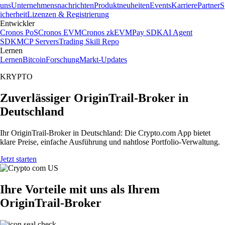
uns
Unternehmensnachrichten
Produktneuheiten
Events
Karriere
Partner
S
icherheit
Lizenzen & Registrierung
Entwickler
Cronos PoS
Cronos EVM
Cronos zkEVM
Pay SDK
AI Agent
SDK
MCP Servers
Trading Skill Repo
Lernen
Lernen
Bitcoin
Forschung
Markt-Updates
KRYPTO
Zuverlässiger OriginTrail-Broker in
Deutschland
Ihr OriginTrail-Broker in Deutschland: Die Crypto.com App bietet
klare Preise, einfache Ausführung und nahtlose Portfolio-Verwaltung.
Jetzt starten
Ihre Vorteile mit uns als Ihrem
OriginTrail-Broker