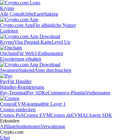
Krypto
Alle Coins
Körbe
Earn
Staking
Crypto.com App
Für alltägliche Nutzer
Loslegen
Krypto
Visa Prepaid-Karte
Level Up
Onchain
Für Web3-Enthusiasten
Erweiterung erhalten
Swappen
Staken
dApps durchsuchen
Pay
Für Händler
Händler-Registrierung
Pay-Terminal
Pay SDK
eCommerce-Plugins
Vorhersagen
Cronos
EVM-kompatible Layer 1
Cronos entdecken
Cronos PoS
Cronos EVM
Cronos zkEVM
AI Agent SDK
Erkunden
Affiliate
Institutionen
Verwahrung
Crypto.com
Über