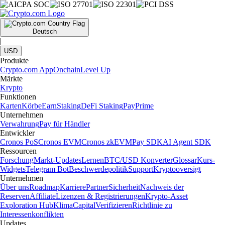
Deutsch
|
USD
Produkte
Crypto.com App
Onchain
Level Up
Märkte
Krypto
Funktionen
Karten
Körbe
Earn
Staking
DeFi Staking
Pay
Prime
Unternehmen
Verwahrung
Pay für Händler
Entwickler
Cronos PoS
Cronos EVM
Cronos zkEVM
Pay SDK
AI Agent SDK
Ressourcen
Forschung
Markt-Updates
Lernen
BTC/USD Konverter
Glossar
Kurs-
Widgets
Telegram Bot
Beschwerdepolitik
Support
Kryptooversigt
Unternehmen
Über uns
Roadmap
Karriere
Partner
Sicherheit
Nachweis der
Reserven
Affiliate
Lizenzen & Registrierungen
Krypto-Asset
Exploration Hub
Klima
Capital
Verifizieren
Richtlinie zu
Interessenkonflikten
Updates