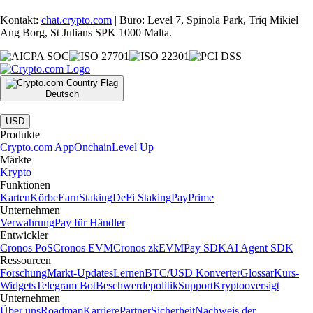
Kontakt:
chat.crypto.com
| Büro: Level 7, Spinola Park, Triq Mikiel
Ang Borg, St Julians SPK 1000 Malta.
Deutsch
|
USD
Produkte
Crypto.com App
Onchain
Level Up
Märkte
Krypto
Funktionen
Karten
Körbe
Earn
Staking
DeFi Staking
Pay
Prime
Unternehmen
Verwahrung
Pay für Händler
Entwickler
Cronos PoS
Cronos EVM
Cronos zkEVM
Pay SDK
AI Agent SDK
Ressourcen
Forschung
Markt-Updates
Lernen
BTC/USD Konverter
Glossar
Kurs-
Widgets
Telegram Bot
Beschwerdepolitik
Support
Kryptooversigt
Unternehmen
Über uns
Roadmap
Karriere
Partner
Sicherheit
Nachweis der