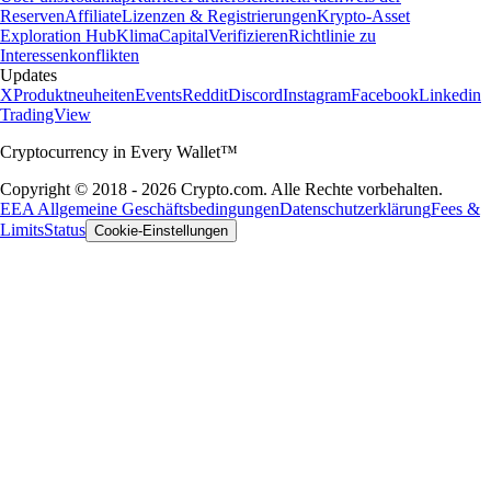
Reserven
Affiliate
Lizenzen & Registrierungen
Krypto-Asset
Exploration Hub
Klima
Capital
Verifizieren
Richtlinie zu
Interessenkonflikten
Updates
X
Produktneuheiten
Events
Reddit
Discord
Instagram
Facebook
Linkedin
TradingView
Cryptocurrency in Every Wallet™
Copyright © 2018 - 2026 Crypto.com. Alle Rechte vorbehalten.
EEA Allgemeine Geschäftsbedingungen
Datenschutzerklärung
Fees &
Limits
Status
Cookie-Einstellungen