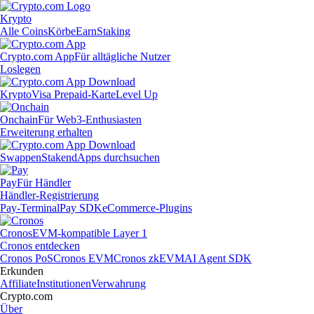
Krypto
Alle Coins
Körbe
Earn
Staking
Crypto.com App
Für alltägliche Nutzer
Loslegen
Krypto
Visa Prepaid-Karte
Level Up
Onchain
Für Web3-Enthusiasten
Erweiterung erhalten
Swappen
Staken
dApps durchsuchen
Pay
Für Händler
Händler-Registrierung
Pay-Terminal
Pay SDK
eCommerce-Plugins
Cronos
EVM-kompatible Layer 1
Cronos entdecken
Cronos PoS
Cronos EVM
Cronos zkEVM
AI Agent SDK
Erkunden
Affiliate
Institutionen
Verwahrung
Crypto.com
Über