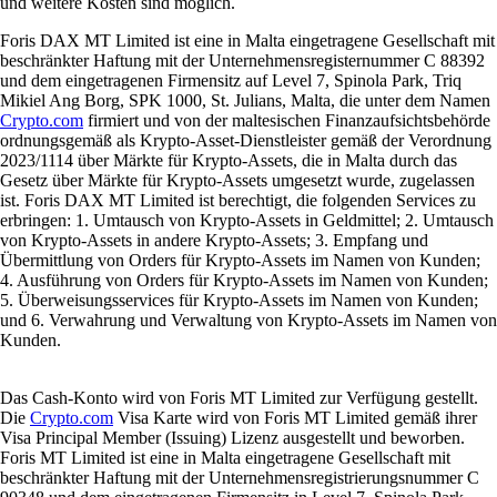
und weitere Kosten sind möglich.
Foris DAX MT Limited ist eine in Malta eingetragene Gesellschaft mit
beschränkter Haftung mit der Unternehmensregisternummer C 88392
und dem eingetragenen Firmensitz auf Level 7, Spinola Park, Triq
Mikiel Ang Borg, SPK 1000, St. Julians, Malta, die unter dem Namen
Crypto.com
firmiert und von der maltesischen Finanzaufsichtsbehörde
ordnungsgemäß als Krypto-Asset-Dienstleister gemäß der Verordnung
2023/1114 über Märkte für Krypto-Assets, die in Malta durch das
Gesetz über Märkte für Krypto-Assets umgesetzt wurde, zugelassen
ist. Foris DAX MT Limited ist berechtigt, die folgenden Services zu
erbringen: 1. Umtausch von Krypto-Assets in Geldmittel; 2. Umtausch
von Krypto-Assets in andere Krypto-Assets; 3. Empfang und
Übermittlung von Orders für Krypto-Assets im Namen von Kunden;
4. Ausführung von Orders für Krypto-Assets im Namen von Kunden;
5. Überweisungsservices für Krypto-Assets im Namen von Kunden;
und 6. Verwahrung und Verwaltung von Krypto-Assets im Namen von
Kunden.
Das Cash-Konto wird von Foris MT Limited zur Verfügung gestellt.
Die
Crypto.com
Visa Karte wird von Foris MT Limited gemäß ihrer
Visa Principal Member (Issuing) Lizenz ausgestellt und beworben.
Foris MT Limited ist eine in Malta eingetragene Gesellschaft mit
beschränkter Haftung mit der Unternehmensregistrierungsnummer C