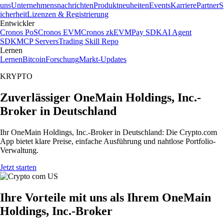
uns
Unternehmensnachrichten
Produktneuheiten
Events
Karriere
Partner
S
icherheit
Lizenzen & Registrierung
Entwickler
Cronos PoS
Cronos EVM
Cronos zkEVM
Pay SDK
AI Agent
SDK
MCP Servers
Trading Skill Repo
Lernen
Lernen
Bitcoin
Forschung
Markt-Updates
KRYPTO
Zuverlässiger OneMain Holdings, Inc.-
Broker in Deutschland
Ihr OneMain Holdings, Inc.-Broker in Deutschland: Die Crypto.com
App bietet klare Preise, einfache Ausführung und nahtlose Portfolio-
Verwaltung.
Jetzt starten
Ihre Vorteile mit uns als Ihrem OneMain
Holdings, Inc.-Broker