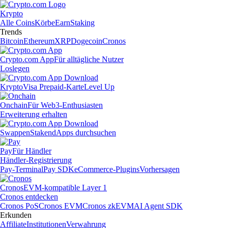
Krypto
Alle Coins
Körbe
Earn
Staking
Trends
Bitcoin
Ethereum
XRP
Dogecoin
Cronos
Crypto.com App
Für alltägliche Nutzer
Loslegen
Krypto
Visa Prepaid-Karte
Level Up
Onchain
Für Web3-Enthusiasten
Erweiterung erhalten
Swappen
Staken
dApps durchsuchen
Pay
Für Händler
Händler-Registrierung
Pay-Terminal
Pay SDK
eCommerce-Plugins
Vorhersagen
Cronos
EVM-kompatible Layer 1
Cronos entdecken
Cronos PoS
Cronos EVM
Cronos zkEVM
AI Agent SDK
Erkunden
Affiliate
Institutionen
Verwahrung