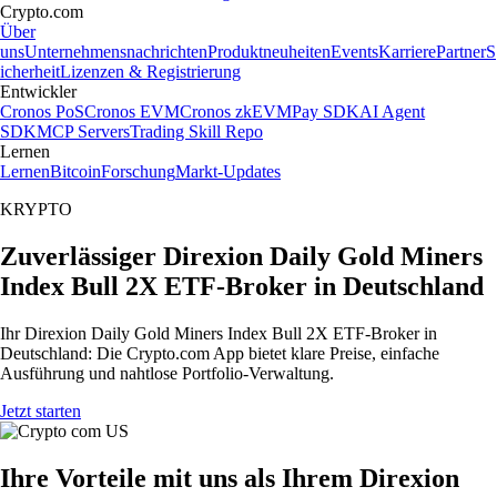
Crypto.com
Über
uns
Unternehmensnachrichten
Produktneuheiten
Events
Karriere
Partner
S
icherheit
Lizenzen & Registrierung
Entwickler
Cronos PoS
Cronos EVM
Cronos zkEVM
Pay SDK
AI Agent
SDK
MCP Servers
Trading Skill Repo
Lernen
Lernen
Bitcoin
Forschung
Markt-Updates
KRYPTO
Zuverlässiger Direxion Daily Gold Miners
Index Bull 2X ETF-Broker in Deutschland
Ihr Direxion Daily Gold Miners Index Bull 2X ETF-Broker in
Deutschland: Die Crypto.com App bietet klare Preise, einfache
Ausführung und nahtlose Portfolio-Verwaltung.
Jetzt starten
Ihre Vorteile mit uns als Ihrem Direxion