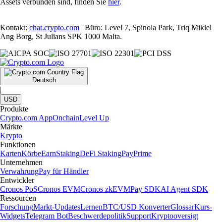
Assets verbunden sind, finden Sie
hier
.
Kontakt:
chat.crypto.com
| Büro: Level 7, Spinola Park, Triq Mikiel
Ang Borg, St Julians SPK 1000 Malta.
Deutsch
|
USD
Produkte
Crypto.com App
Onchain
Level Up
Märkte
Krypto
Funktionen
Karten
Körbe
Earn
Staking
DeFi Staking
Pay
Prime
Unternehmen
Verwahrung
Pay für Händler
Entwickler
Cronos PoS
Cronos EVM
Cronos zkEVM
Pay SDK
AI Agent SDK
Ressourcen
Forschung
Markt-Updates
Lernen
BTC/USD Konverter
Glossar
Kurs-
Widgets
Telegram Bot
Beschwerdepolitik
Support
Kryptooversigt