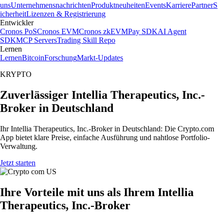
uns
Unternehmensnachrichten
Produktneuheiten
Events
Karriere
Partner
S
icherheit
Lizenzen & Registrierung
Entwickler
Cronos PoS
Cronos EVM
Cronos zkEVM
Pay SDK
AI Agent
SDK
MCP Servers
Trading Skill Repo
Lernen
Lernen
Bitcoin
Forschung
Markt-Updates
KRYPTO
Zuverlässiger Intellia Therapeutics, Inc.-
Broker in Deutschland
Ihr Intellia Therapeutics, Inc.-Broker in Deutschland: Die Crypto.com
App bietet klare Preise, einfache Ausführung und nahtlose Portfolio-
Verwaltung.
Jetzt starten
Ihre Vorteile mit uns als Ihrem Intellia
Therapeutics, Inc.-Broker