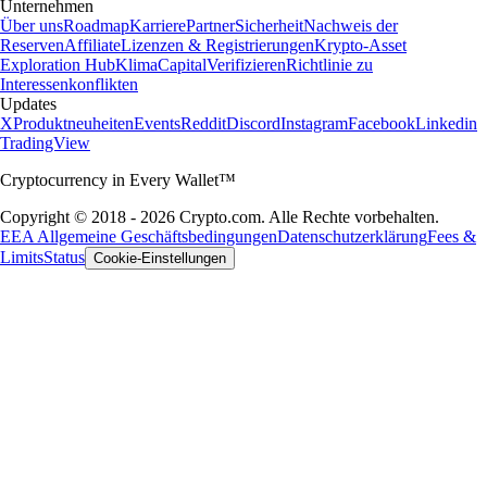
Unternehmen
Über uns
Roadmap
Karriere
Partner
Sicherheit
Nachweis der
Reserven
Affiliate
Lizenzen & Registrierungen
Krypto-Asset
Exploration Hub
Klima
Capital
Verifizieren
Richtlinie zu
Interessenkonflikten
Updates
X
Produktneuheiten
Events
Reddit
Discord
Instagram
Facebook
Linkedin
TradingView
Cryptocurrency in Every Wallet™
Copyright © 2018 - 2026 Crypto.com. Alle Rechte vorbehalten.
EEA Allgemeine Geschäftsbedingungen
Datenschutzerklärung
Fees &
Limits
Status
Cookie-Einstellungen