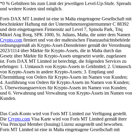
*0 % Gebühren bis zum Limit der jeweiligen Level-Up-Stufe. Spreads
und weitere Kosten sind möglich.
Foris DAX MT Limited ist eine in Malta eingetragene Gesellschaft mit
beschränkter Haftung mit der Unternehmensregisternummer C 88392
und dem eingetragenen Firmensitz auf Level 7, Spinola Park, Triq
Mikiel Ang Borg, SPK 1000, St. Julians, Malta, die unter dem Namen
Crypto.com
firmiert und von der maltesischen Finanzaufsichtsbehörde
ordnungsgemäß als Krypto-Asset-Dienstleister gemäß der Verordnung
2023/1114 über Märkte für Krypto-Assets, die in Malta durch das
Gesetz über Märkte für Krypto-Assets umgesetzt wurde, zugelassen
ist. Foris DAX MT Limited ist berechtigt, die folgenden Services zu
erbringen: 1. Umtausch von Krypto-Assets in Geldmittel; 2. Umtausch
von Krypto-Assets in andere Krypto-Assets; 3. Empfang und
Übermittlung von Orders für Krypto-Assets im Namen von Kunden;
4. Ausführung von Orders für Krypto-Assets im Namen von Kunden;
5. Überweisungsservices für Krypto-Assets im Namen von Kunden;
und 6. Verwahrung und Verwaltung von Krypto-Assets im Namen von
Kunden.
Das Cash-Konto wird von Foris MT Limited zur Verfügung gestellt.
Die
Crypto.com
Visa Karte wird von Foris MT Limited gemäß ihrer
Visa Principal Member (Issuing) Lizenz ausgestellt und beworben.
Foris MT Limited ist eine in Malta eingetragene Gesellschaft mit