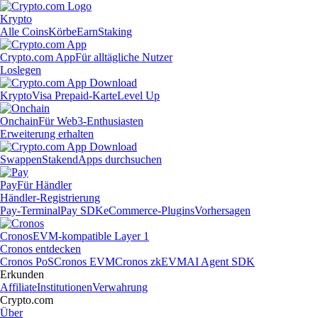
Krypto
Alle Coins
Körbe
Earn
Staking
Crypto.com App
Für alltägliche Nutzer
Loslegen
Krypto
Visa Prepaid-Karte
Level Up
Onchain
Für Web3-Enthusiasten
Erweiterung erhalten
Swappen
Staken
dApps durchsuchen
Pay
Für Händler
Händler-Registrierung
Pay-Terminal
Pay SDK
eCommerce-Plugins
Vorhersagen
Cronos
EVM-kompatible Layer 1
Cronos entdecken
Cronos PoS
Cronos EVM
Cronos zkEVM
AI Agent SDK
Erkunden
Affiliate
Institutionen
Verwahrung
Crypto.com
Über