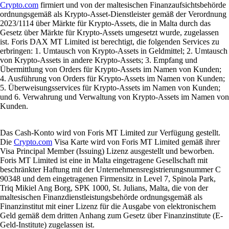
Crypto.com
firmiert und von der maltesischen Finanzaufsichtsbehörde
ordnungsgemäß als Krypto-Asset-Dienstleister gemäß der Verordnung
2023/1114 über Märkte für Krypto-Assets, die in Malta durch das
Gesetz über Märkte für Krypto-Assets umgesetzt wurde, zugelassen
ist. Foris DAX MT Limited ist berechtigt, die folgenden Services zu
erbringen: 1. Umtausch von Krypto-Assets in Geldmittel; 2. Umtausch
von Krypto-Assets in andere Krypto-Assets; 3. Empfang und
Übermittlung von Orders für Krypto-Assets im Namen von Kunden;
4. Ausführung von Orders für Krypto-Assets im Namen von Kunden;
5. Überweisungsservices für Krypto-Assets im Namen von Kunden;
und 6. Verwahrung und Verwaltung von Krypto-Assets im Namen von
Kunden.
Das Cash-Konto wird von Foris MT Limited zur Verfügung gestellt.
Die
Crypto.com
Visa Karte wird von Foris MT Limited gemäß ihrer
Visa Principal Member (Issuing) Lizenz ausgestellt und beworben.
Foris MT Limited ist eine in Malta eingetragene Gesellschaft mit
beschränkter Haftung mit der Unternehmensregistrierungsnummer C
90348 und dem eingetragenen Firmensitz in Level 7, Spinola Park,
Triq Mikiel Ang Borg, SPK 1000, St. Julians, Malta, die von der
maltesischen Finanzdienstleistungsbehörde ordnungsgemäß als
Finanzinstitut mit einer Lizenz für die Ausgabe von elektronischem
Geld gemäß dem dritten Anhang zum Gesetz über Finanzinstitute (E-
Geld-Institute) zugelassen ist.