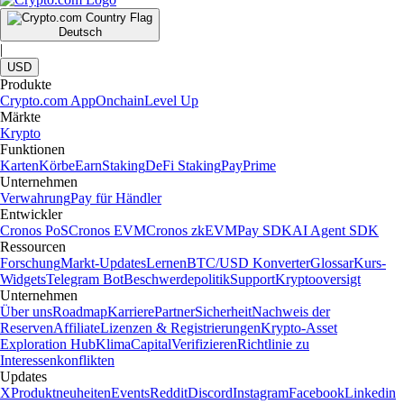
Deutsch
|
USD
Produkte
Crypto.com App
Onchain
Level Up
Märkte
Krypto
Funktionen
Karten
Körbe
Earn
Staking
DeFi Staking
Pay
Prime
Unternehmen
Verwahrung
Pay für Händler
Entwickler
Cronos PoS
Cronos EVM
Cronos zkEVM
Pay SDK
AI Agent SDK
Ressourcen
Forschung
Markt-Updates
Lernen
BTC/USD Konverter
Glossar
Kurs-
Widgets
Telegram Bot
Beschwerdepolitik
Support
Kryptooversigt
Unternehmen
Über uns
Roadmap
Karriere
Partner
Sicherheit
Nachweis der
Reserven
Affiliate
Lizenzen & Registrierungen
Krypto-Asset
Exploration Hub
Klima
Capital
Verifizieren
Richtlinie zu
Interessenkonflikten
Updates
X
Produktneuheiten
Events
Reddit
Discord
Instagram
Facebook
Linkedin