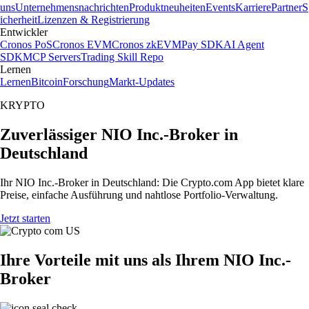
uns
Unternehmensnachrichten
Produktneuheiten
Events
Karriere
Partner
S
icherheit
Lizenzen & Registrierung
Entwickler
Cronos PoS
Cronos EVM
Cronos zkEVM
Pay SDK
AI Agent
SDK
MCP Servers
Trading Skill Repo
Lernen
Lernen
Bitcoin
Forschung
Markt-Updates
KRYPTO
Zuverlässiger NIO Inc.-Broker in
Deutschland
Ihr NIO Inc.-Broker in Deutschland: Die Crypto.com App bietet klare
Preise, einfache Ausführung und nahtlose Portfolio-Verwaltung.
Jetzt starten
Ihre Vorteile mit uns als Ihrem NIO Inc.-
Broker