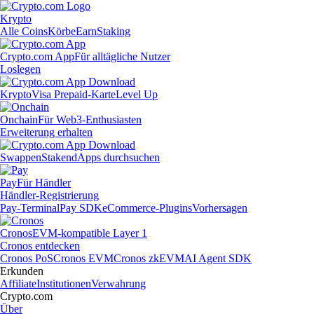
Krypto
Alle Coins
Körbe
Earn
Staking
Crypto.com App
Für alltägliche Nutzer
Loslegen
Krypto
Visa Prepaid-Karte
Level Up
Onchain
Für Web3-Enthusiasten
Erweiterung erhalten
Swappen
Staken
dApps durchsuchen
Pay
Für Händler
Händler-Registrierung
Pay-Terminal
Pay SDK
eCommerce-Plugins
Vorhersagen
Cronos
EVM-kompatible Layer 1
Cronos entdecken
Cronos PoS
Cronos EVM
Cronos zkEVM
AI Agent SDK
Erkunden
Affiliate
Institutionen
Verwahrung
Crypto.com
Über