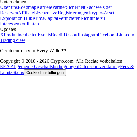
Unternehmen
Über uns
Roadmap
Karriere
Partner
Sicherheit
Nachweis der
Reserven
Affiliate
Lizenzen & Registrierungen
Krypto-Asset
Exploration Hub
Klima
Capital
Verifizieren
Richtlinie zu
Interessenkonflikten
Updates
X
Produktneuheiten
Events
Reddit
Discord
Instagram
Facebook
Linkedin
TradingView
Cryptocurrency in Every Wallet™
Copyright © 2018 - 2026 Crypto.com. Alle Rechte vorbehalten.
EEA Allgemeine Geschäftsbedingungen
Datenschutzerklärung
Fees &
Limits
Status
Cookie-Einstellungen