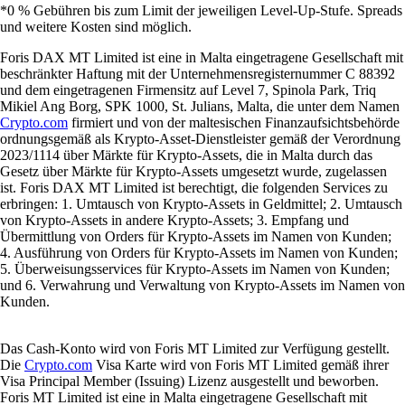
*0 % Gebühren bis zum Limit der jeweiligen Level-Up-Stufe. Spreads
und weitere Kosten sind möglich.
Foris DAX MT Limited ist eine in Malta eingetragene Gesellschaft mit
beschränkter Haftung mit der Unternehmensregisternummer C 88392
und dem eingetragenen Firmensitz auf Level 7, Spinola Park, Triq
Mikiel Ang Borg, SPK 1000, St. Julians, Malta, die unter dem Namen
Crypto.com
firmiert und von der maltesischen Finanzaufsichtsbehörde
ordnungsgemäß als Krypto-Asset-Dienstleister gemäß der Verordnung
2023/1114 über Märkte für Krypto-Assets, die in Malta durch das
Gesetz über Märkte für Krypto-Assets umgesetzt wurde, zugelassen
ist. Foris DAX MT Limited ist berechtigt, die folgenden Services zu
erbringen: 1. Umtausch von Krypto-Assets in Geldmittel; 2. Umtausch
von Krypto-Assets in andere Krypto-Assets; 3. Empfang und
Übermittlung von Orders für Krypto-Assets im Namen von Kunden;
4. Ausführung von Orders für Krypto-Assets im Namen von Kunden;
5. Überweisungsservices für Krypto-Assets im Namen von Kunden;
und 6. Verwahrung und Verwaltung von Krypto-Assets im Namen von
Kunden.
Das Cash-Konto wird von Foris MT Limited zur Verfügung gestellt.
Die
Crypto.com
Visa Karte wird von Foris MT Limited gemäß ihrer
Visa Principal Member (Issuing) Lizenz ausgestellt und beworben.
Foris MT Limited ist eine in Malta eingetragene Gesellschaft mit