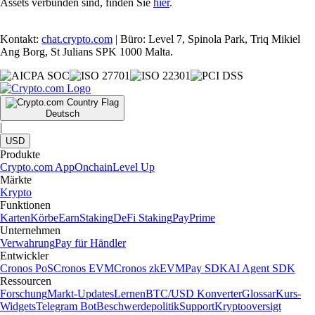
Assets verbunden sind, finden Sie
hier
.
Kontakt:
chat.crypto.com
| Büro: Level 7, Spinola Park, Triq Mikiel
Ang Borg, St Julians SPK 1000 Malta.
Deutsch
|
USD
Produkte
Crypto.com App
Onchain
Level Up
Märkte
Krypto
Funktionen
Karten
Körbe
Earn
Staking
DeFi Staking
Pay
Prime
Unternehmen
Verwahrung
Pay für Händler
Entwickler
Cronos PoS
Cronos EVM
Cronos zkEVM
Pay SDK
AI Agent SDK
Ressourcen
Forschung
Markt-Updates
Lernen
BTC/USD Konverter
Glossar
Kurs-
Widgets
Telegram Bot
Beschwerdepolitik
Support
Kryptooversigt