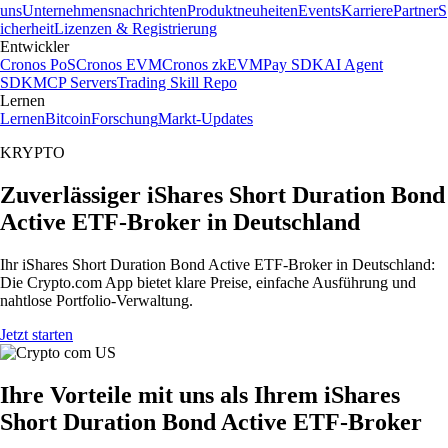
uns
Unternehmensnachrichten
Produktneuheiten
Events
Karriere
Partner
S
icherheit
Lizenzen & Registrierung
Entwickler
Cronos PoS
Cronos EVM
Cronos zkEVM
Pay SDK
AI Agent
SDK
MCP Servers
Trading Skill Repo
Lernen
Lernen
Bitcoin
Forschung
Markt-Updates
KRYPTO
Zuverlässiger iShares Short Duration Bond
Active ETF-Broker in Deutschland
Ihr iShares Short Duration Bond Active ETF-Broker in Deutschland:
Die Crypto.com App bietet klare Preise, einfache Ausführung und
nahtlose Portfolio-Verwaltung.
Jetzt starten
Ihre Vorteile mit uns als Ihrem iShares
Short Duration Bond Active ETF-Broker