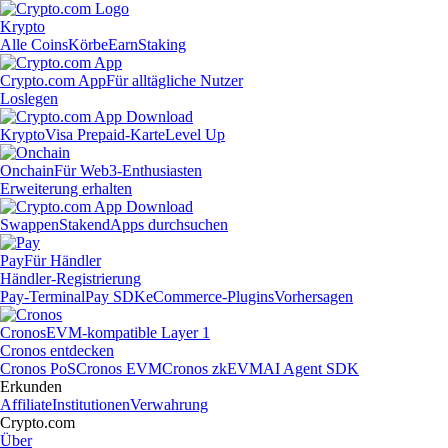
Krypto
Alle Coins
Körbe
Earn
Staking
Crypto.com App
Für alltägliche Nutzer
Loslegen
Krypto
Visa Prepaid-Karte
Level Up
Onchain
Für Web3-Enthusiasten
Erweiterung erhalten
Swappen
Staken
dApps durchsuchen
Pay
Für Händler
Händler-Registrierung
Pay-Terminal
Pay SDK
eCommerce-Plugins
Vorhersagen
Cronos
EVM-kompatible Layer 1
Cronos entdecken
Cronos PoS
Cronos EVM
Cronos zkEVM
AI Agent SDK
Erkunden
Affiliate
Institutionen
Verwahrung
Crypto.com
Über