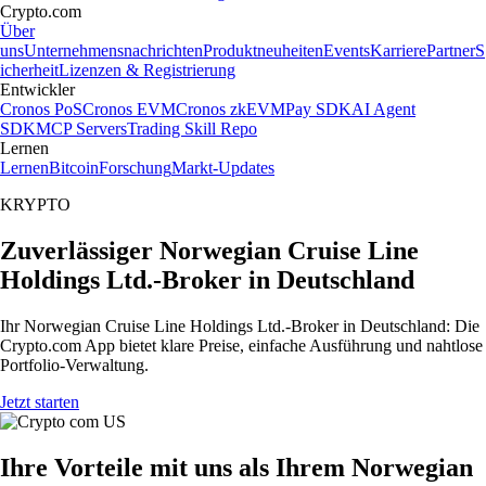
Crypto.com
Über
uns
Unternehmensnachrichten
Produktneuheiten
Events
Karriere
Partner
S
icherheit
Lizenzen & Registrierung
Entwickler
Cronos PoS
Cronos EVM
Cronos zkEVM
Pay SDK
AI Agent
SDK
MCP Servers
Trading Skill Repo
Lernen
Lernen
Bitcoin
Forschung
Markt-Updates
KRYPTO
Zuverlässiger Norwegian Cruise Line
Holdings Ltd.-Broker in Deutschland
Ihr Norwegian Cruise Line Holdings Ltd.-Broker in Deutschland: Die
Crypto.com App bietet klare Preise, einfache Ausführung und nahtlose
Portfolio-Verwaltung.
Jetzt starten
Ihre Vorteile mit uns als Ihrem Norwegian