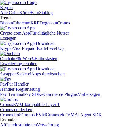
Krypto
Alle Coins
Körbe
Earn
Staking
Trends
Bitcoin
Ethereum
XRP
Dogecoin
Cronos
Crypto.com App
Für alltägliche Nutzer
Loslegen
Krypto
Visa Prepaid-Karte
Level Up
Onchain
Für Web3-Enthusiasten
Erweiterung erhalten
Swappen
Staken
dApps durchsuchen
Pay
Für Händler
Händler-Registrierung
Pay-Terminal
Pay SDK
eCommerce-Plugins
Vorhersagen
Cronos
EVM-kompatible Layer 1
Cronos entdecken
Cronos PoS
Cronos EVM
Cronos zkEVM
AI Agent SDK
Erkunden
Affiliate
Institutionen
Verwahrung