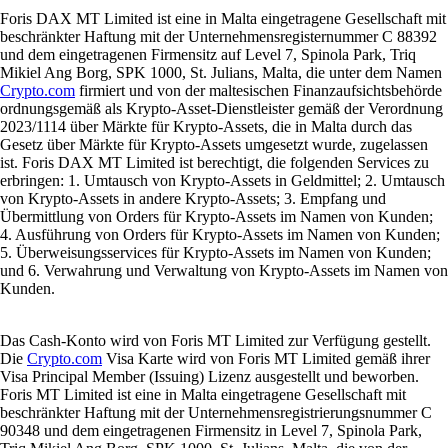
Foris DAX MT Limited ist eine in Malta eingetragene Gesellschaft mit
beschränkter Haftung mit der Unternehmensregisternummer C 88392
und dem eingetragenen Firmensitz auf Level 7, Spinola Park, Triq
Mikiel Ang Borg, SPK 1000, St. Julians, Malta, die unter dem Namen
Crypto.com
firmiert und von der maltesischen Finanzaufsichtsbehörde
ordnungsgemäß als Krypto-Asset-Dienstleister gemäß der Verordnung
2023/1114 über Märkte für Krypto-Assets, die in Malta durch das
Gesetz über Märkte für Krypto-Assets umgesetzt wurde, zugelassen
ist. Foris DAX MT Limited ist berechtigt, die folgenden Services zu
erbringen: 1. Umtausch von Krypto-Assets in Geldmittel; 2. Umtausch
von Krypto-Assets in andere Krypto-Assets; 3. Empfang und
Übermittlung von Orders für Krypto-Assets im Namen von Kunden;
4. Ausführung von Orders für Krypto-Assets im Namen von Kunden;
5. Überweisungsservices für Krypto-Assets im Namen von Kunden;
und 6. Verwahrung und Verwaltung von Krypto-Assets im Namen von
Kunden.
Das Cash-Konto wird von Foris MT Limited zur Verfügung gestellt.
Die
Crypto.com
Visa Karte wird von Foris MT Limited gemäß ihrer
Visa Principal Member (Issuing) Lizenz ausgestellt und beworben.
Foris MT Limited ist eine in Malta eingetragene Gesellschaft mit
beschränkter Haftung mit der Unternehmensregistrierungsnummer C
90348 und dem eingetragenen Firmensitz in Level 7, Spinola Park,