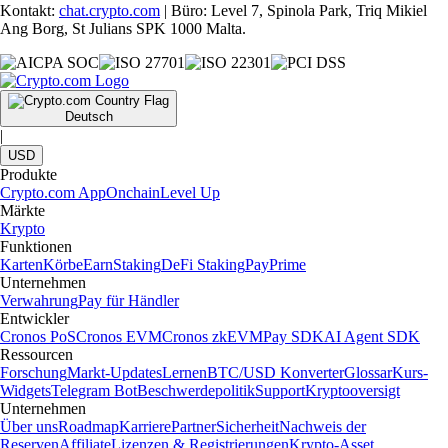
Kontakt:
chat.crypto.com
| Büro: Level 7, Spinola Park, Triq Mikiel
Ang Borg, St Julians SPK 1000 Malta.
Deutsch
|
USD
Produkte
Crypto.com App
Onchain
Level Up
Märkte
Krypto
Funktionen
Karten
Körbe
Earn
Staking
DeFi Staking
Pay
Prime
Unternehmen
Verwahrung
Pay für Händler
Entwickler
Cronos PoS
Cronos EVM
Cronos zkEVM
Pay SDK
AI Agent SDK
Ressourcen
Forschung
Markt-Updates
Lernen
BTC/USD Konverter
Glossar
Kurs-
Widgets
Telegram Bot
Beschwerdepolitik
Support
Kryptooversigt
Unternehmen
Über uns
Roadmap
Karriere
Partner
Sicherheit
Nachweis der
Reserven
Affiliate
Lizenzen & Registrierungen
Krypto-Asset