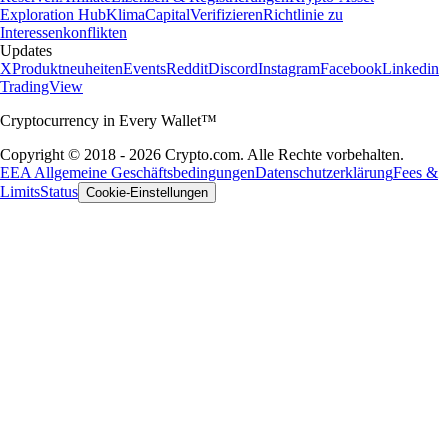
Exploration Hub
Klima
Capital
Verifizieren
Richtlinie zu
Interessenkonflikten
Updates
X
Produktneuheiten
Events
Reddit
Discord
Instagram
Facebook
Linkedin
TradingView
Cryptocurrency in Every Wallet™
Copyright © 2018 - 2026 Crypto.com. Alle Rechte vorbehalten.
EEA Allgemeine Geschäftsbedingungen
Datenschutzerklärung
Fees &
Limits
Status
Cookie-Einstellungen