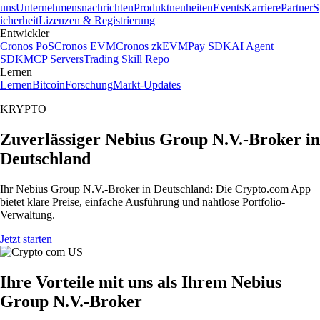
uns
Unternehmensnachrichten
Produktneuheiten
Events
Karriere
Partner
S
icherheit
Lizenzen & Registrierung
Entwickler
Cronos PoS
Cronos EVM
Cronos zkEVM
Pay SDK
AI Agent
SDK
MCP Servers
Trading Skill Repo
Lernen
Lernen
Bitcoin
Forschung
Markt-Updates
KRYPTO
Zuverlässiger Nebius Group N.V.-Broker in
Deutschland
Ihr Nebius Group N.V.-Broker in Deutschland: Die Crypto.com App
bietet klare Preise, einfache Ausführung und nahtlose Portfolio-
Verwaltung.
Jetzt starten
Ihre Vorteile mit uns als Ihrem Nebius
Group N.V.-Broker