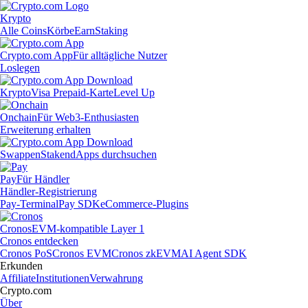
Krypto
Alle Coins
Körbe
Earn
Staking
Crypto.com App
Für alltägliche Nutzer
Loslegen
Krypto
Visa Prepaid-Karte
Level Up
Onchain
Für Web3-Enthusiasten
Erweiterung erhalten
Swappen
Staken
dApps durchsuchen
Pay
Für Händler
Händler-Registrierung
Pay-Terminal
Pay SDK
eCommerce-Plugins
Cronos
EVM-kompatible Layer 1
Cronos entdecken
Cronos PoS
Cronos EVM
Cronos zkEVM
AI Agent SDK
Erkunden
Affiliate
Institutionen
Verwahrung
Crypto.com
Über