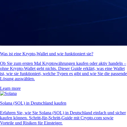
Was ist eine Krypto-Wallet und wie funktioniert sie?
Ob Sie zum ersten Mal Kryptowährungen kaufen oder aktiv handeln –
ohne Krypto-Wallet geht nichts. Dieser Guide erklärt, was eine Wallet
ist, wie sie funktioniert, welche Typen es gibt und wie Sie die passende
Lösung auswählen.
Learn more
Solana (SOL) in Deutschland kaufen
Erfahren Sie, wie Sie Solana (SOL) in Deutschland einfach und sicher
kaufen können. Schritt-für-Schritt-Guide mit Crypto.com sowie
Vorteile und Risiken für Einsteiger.