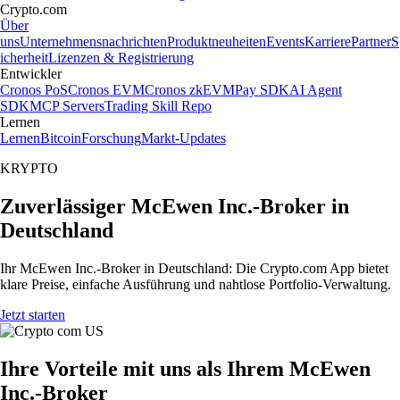
Crypto.com
Über
uns
Unternehmensnachrichten
Produktneuheiten
Events
Karriere
Partner
S
icherheit
Lizenzen & Registrierung
Entwickler
Cronos PoS
Cronos EVM
Cronos zkEVM
Pay SDK
AI Agent
SDK
MCP Servers
Trading Skill Repo
Lernen
Lernen
Bitcoin
Forschung
Markt-Updates
KRYPTO
Zuverlässiger McEwen Inc.-Broker in
Deutschland
Ihr McEwen Inc.-Broker in Deutschland: Die Crypto.com App bietet
klare Preise, einfache Ausführung und nahtlose Portfolio-Verwaltung.
Jetzt starten
Ihre Vorteile mit uns als Ihrem McEwen
Inc.-Broker