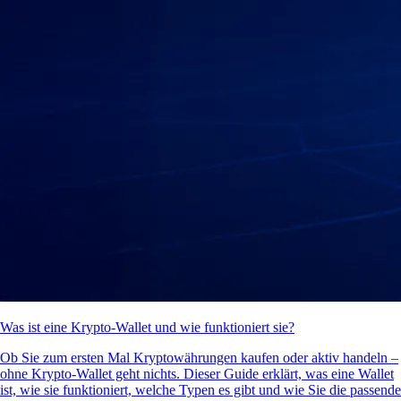
Was ist eine Krypto-Wallet und wie funktioniert sie?
Ob Sie zum ersten Mal Kryptowährungen kaufen oder aktiv handeln –
ohne Krypto-Wallet geht nichts. Dieser Guide erklärt, was eine Wallet
ist, wie sie funktioniert, welche Typen es gibt und wie Sie die passende