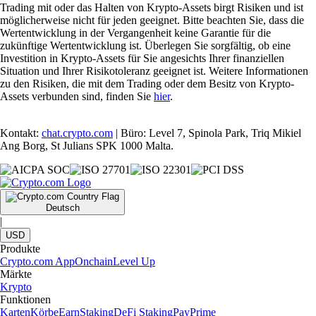
Trading mit oder das Halten von Krypto-Assets birgt Risiken und ist
möglicherweise nicht für jeden geeignet. Bitte beachten Sie, dass die
Wertentwicklung in der Vergangenheit keine Garantie für die
zukünftige Wertentwicklung ist. Überlegen Sie sorgfältig, ob eine
Investition in Krypto-Assets für Sie angesichts Ihrer finanziellen
Situation und Ihrer Risikotoleranz geeignet ist. Weitere Informationen
zu den Risiken, die mit dem Trading oder dem Besitz von Krypto-
Assets verbunden sind, finden Sie
hier
.
Kontakt:
chat.crypto.com
| Büro: Level 7, Spinola Park, Triq Mikiel
Ang Borg, St Julians SPK 1000 Malta.
Deutsch
|
USD
Produkte
Crypto.com App
Onchain
Level Up
Märkte
Krypto
Funktionen
Karten
Körbe
Earn
Staking
DeFi Staking
Pay
Prime