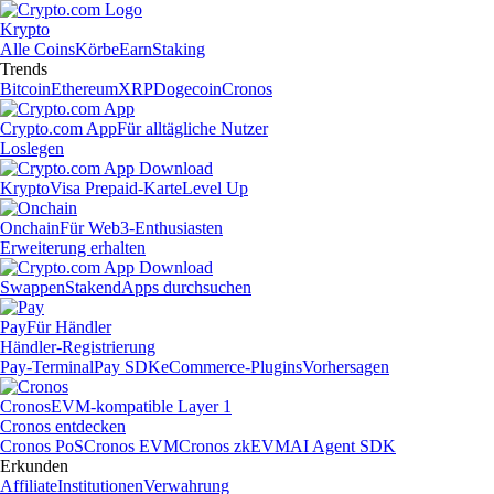
Krypto
Alle Coins
Körbe
Earn
Staking
Trends
Bitcoin
Ethereum
XRP
Dogecoin
Cronos
Crypto.com App
Für alltägliche Nutzer
Loslegen
Krypto
Visa Prepaid-Karte
Level Up
Onchain
Für Web3-Enthusiasten
Erweiterung erhalten
Swappen
Staken
dApps durchsuchen
Pay
Für Händler
Händler-Registrierung
Pay-Terminal
Pay SDK
eCommerce-Plugins
Vorhersagen
Cronos
EVM-kompatible Layer 1
Cronos entdecken
Cronos PoS
Cronos EVM
Cronos zkEVM
AI Agent SDK
Erkunden
Affiliate
Institutionen
Verwahrung