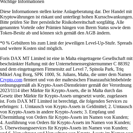
Wichtige Informationen
Diese Informationen stellen keine Anlageberatung dar. Der Handel mit
Kryptowährungen ist riskant und unterliegt hohen Kursschwankungen.
Bitte prüfen Sie Ihre persönliche Risikobereitschaft sorgfältig. Alle
genannten Vorteile oder Prämien hängen von Ihrem Status sowie dem
Token-Besitz ab und können sich gemäß den AGB ändern.
*0 % Gebühren bis zum Limit der jeweiligen Level-Up-Stufe. Spreads
und weitere Kosten sind möglich.
Foris DAX MT Limited ist eine in Malta eingetragene Gesellschaft mit
beschränkter Haftung mit der Unternehmensregisternummer C 88392
und dem eingetragenen Firmensitz auf Level 7, Spinola Park, Triq
Mikiel Ang Borg, SPK 1000, St. Julians, Malta, die unter dem Namen
Crypto.com
firmiert und von der maltesischen Finanzaufsichtsbehörde
ordnungsgemäß als Krypto-Asset-Dienstleister gemäß der Verordnung
2023/1114 über Märkte für Krypto-Assets, die in Malta durch das
Gesetz über Märkte für Krypto-Assets umgesetzt wurde, zugelassen
ist. Foris DAX MT Limited ist berechtigt, die folgenden Services zu
erbringen: 1. Umtausch von Krypto-Assets in Geldmittel; 2. Umtausch
von Krypto-Assets in andere Krypto-Assets; 3. Empfang und
Übermittlung von Orders für Krypto-Assets im Namen von Kunden;
4. Ausführung von Orders für Krypto-Assets im Namen von Kunden;
5. Überweisungsservices für Krypto-Assets im Namen von Kunden;