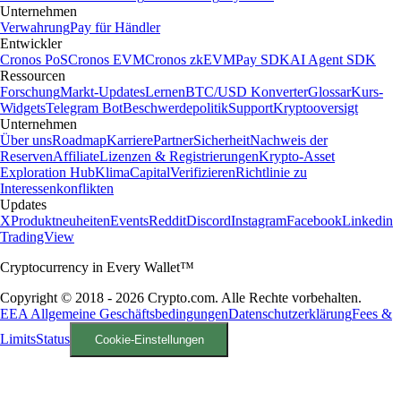
Unternehmen
Verwahrung
Pay für Händler
Entwickler
Cronos PoS
Cronos EVM
Cronos zkEVM
Pay SDK
AI Agent SDK
Ressourcen
Forschung
Markt-Updates
Lernen
BTC/USD Konverter
Glossar
Kurs-
Widgets
Telegram Bot
Beschwerdepolitik
Support
Kryptooversigt
Unternehmen
Über uns
Roadmap
Karriere
Partner
Sicherheit
Nachweis der
Reserven
Affiliate
Lizenzen & Registrierungen
Krypto-Asset
Exploration Hub
Klima
Capital
Verifizieren
Richtlinie zu
Interessenkonflikten
Updates
X
Produktneuheiten
Events
Reddit
Discord
Instagram
Facebook
Linkedin
TradingView
Cryptocurrency in Every Wallet™
Copyright © 2018 - 2026 Crypto.com. Alle Rechte vorbehalten.
EEA Allgemeine Geschäftsbedingungen
Datenschutzerklärung
Fees &
Limits
Status
Cookie-Einstellungen