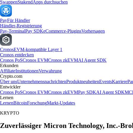
Swappen
Staken
dApps durchsuchen
Pay
Für Händler
Händler-Registrierung
Pay-Terminal
Pay SDK
eCommerce-Plugins
Vorhersagen
Cronos
EVM-kompatible Layer 1
Cronos entdecken
Cronos PoS
Cronos EVM
Cronos zkEVM
AI Agent SDK
Erkunden
Affiliate
Institutionen
Verwahrung
Crypto.com
Über uns
Unternehmensnachrichten
Produktneuheiten
Events
Karriere
Pa
Entwickler
Cronos PoS
Cronos EVM
Cronos zkEVM
Pay SDK
AI Agent SDK
MCP
Lernen
Lernen
Bitcoin
Forschung
Markt-Updates
KRYPTO
Zuverlässiger Micron Technology, Inc.-Bro