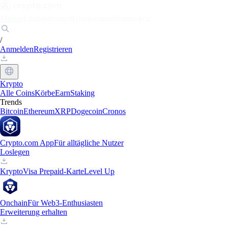
Märkte
Einzelpersonen
Unternehmen
Entdecken
/
Anmelden
Registrieren
Krypto
Alle Coins
Körbe
Earn
Staking
Trends
Bitcoin
Ethereum
XRP
Dogecoin
Cronos
Crypto.com App
Für alltägliche Nutzer
Loslegen
Krypto
Visa Prepaid-Karte
Level Up
Onchain
Für Web3-Enthusiasten
Erweiterung erhalten