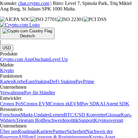
Kontakt:
chat.crypto.com
| Büro: Level 7, Spinola Park, Triq Mikiel
Ang Borg, St Julians SPK 1000 Malta.
Deutsch
|
USD
Produkte
Crypto.com App
Onchain
Level Up
Märkte
Krypto
Funktionen
Karten
Körbe
Earn
Staking
DeFi Staking
Pay
Prime
Unternehmen
Verwahrung
Pay für Händler
Entwickler
Cronos PoS
Cronos EVM
Cronos zkEVM
Pay SDK
AI Agent SDK
Ressourcen
Forschung
Markt-Updates
Lernen
BTC/USD Konverter
Glossar
Kurs-
Widgets
Telegram Bot
Beschwerdepolitik
Support
Kryptooversigt
Unternehmen
Über uns
Roadmap
Karriere
Partner
Sicherheit
Nachweis der
Reserven
Affiliate
Lizenzen & Registrierungen
Krypto-Asset