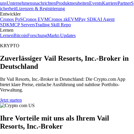
uns
Unternehmensnachrichten
Produktneuheiten
Events
Karriere
Partner
S
icherheit
Lizenzen & Registrierung
Entwickler
Cronos PoS
Cronos EVM
Cronos zkEVM
Pay SDK
AI Agent
SDK
MCP Servers
Trading Skill Repo
Lernen
Lernen
Bitcoin
Forschung
Markt-Updates
KRYPTO
Zuverlässiger Vail Resorts, Inc.-Broker in
Deutschland
Ihr Vail Resorts, Inc.-Broker in Deutschland: Die Crypto.com App
bietet klare Preise, einfache Ausführung und nahtlose Portfolio-
Verwaltung.
Jetzt starten
Ihre Vorteile mit uns als Ihrem Vail
Resorts, Inc.-Broker