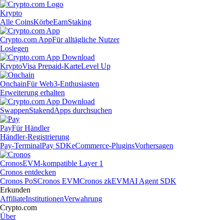
Krypto
Alle Coins
Körbe
Earn
Staking
Crypto.com App
Für alltägliche Nutzer
Loslegen
Krypto
Visa Prepaid-Karte
Level Up
Onchain
Für Web3-Enthusiasten
Erweiterung erhalten
Swappen
Staken
dApps durchsuchen
Pay
Für Händler
Händler-Registrierung
Pay-Terminal
Pay SDK
eCommerce-Plugins
Vorhersagen
Cronos
EVM-kompatible Layer 1
Cronos entdecken
Cronos PoS
Cronos EVM
Cronos zkEVM
AI Agent SDK
Erkunden
Affiliate
Institutionen
Verwahrung
Crypto.com
Über