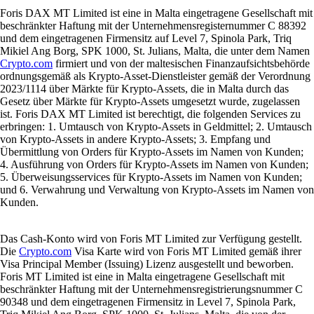
Foris DAX MT Limited ist eine in Malta eingetragene Gesellschaft mit
beschränkter Haftung mit der Unternehmensregisternummer C 88392
und dem eingetragenen Firmensitz auf Level 7, Spinola Park, Triq
Mikiel Ang Borg, SPK 1000, St. Julians, Malta, die unter dem Namen
Crypto.com
firmiert und von der maltesischen Finanzaufsichtsbehörde
ordnungsgemäß als Krypto-Asset-Dienstleister gemäß der Verordnung
2023/1114 über Märkte für Krypto-Assets, die in Malta durch das
Gesetz über Märkte für Krypto-Assets umgesetzt wurde, zugelassen
ist. Foris DAX MT Limited ist berechtigt, die folgenden Services zu
erbringen: 1. Umtausch von Krypto-Assets in Geldmittel; 2. Umtausch
von Krypto-Assets in andere Krypto-Assets; 3. Empfang und
Übermittlung von Orders für Krypto-Assets im Namen von Kunden;
4. Ausführung von Orders für Krypto-Assets im Namen von Kunden;
5. Überweisungsservices für Krypto-Assets im Namen von Kunden;
und 6. Verwahrung und Verwaltung von Krypto-Assets im Namen von
Kunden.
Das Cash-Konto wird von Foris MT Limited zur Verfügung gestellt.
Die
Crypto.com
Visa Karte wird von Foris MT Limited gemäß ihrer
Visa Principal Member (Issuing) Lizenz ausgestellt und beworben.
Foris MT Limited ist eine in Malta eingetragene Gesellschaft mit
beschränkter Haftung mit der Unternehmensregistrierungsnummer C
90348 und dem eingetragenen Firmensitz in Level 7, Spinola Park,