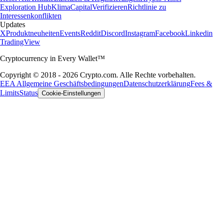
Exploration Hub
Klima
Capital
Verifizieren
Richtlinie zu
Interessenkonflikten
Updates
X
Produktneuheiten
Events
Reddit
Discord
Instagram
Facebook
Linkedin
TradingView
Cryptocurrency in Every Wallet™
Copyright © 2018 - 2026 Crypto.com. Alle Rechte vorbehalten.
EEA Allgemeine Geschäftsbedingungen
Datenschutzerklärung
Fees &
Limits
Status
Cookie-Einstellungen