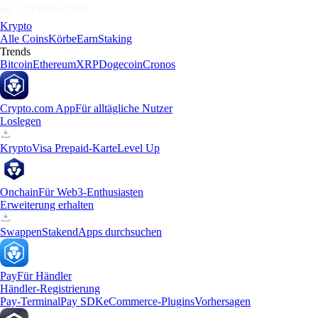
Krypto
Alle Coins
Körbe
Earn
Staking
Trends
Bitcoin
Ethereum
XRP
Dogecoin
Cronos
Crypto.com App
Für alltägliche Nutzer
Loslegen
Krypto
Visa Prepaid-Karte
Level Up
Onchain
Für Web3-Enthusiasten
Erweiterung erhalten
Swappen
Staken
dApps durchsuchen
Pay
Für Händler
Händler-Registrierung
Pay-Terminal
Pay SDK
eCommerce-Plugins
Vorhersagen