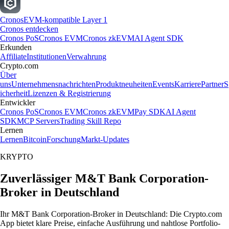
Cronos
EVM-kompatible Layer 1
Cronos entdecken
Cronos PoS
Cronos EVM
Cronos zkEVM
AI Agent SDK
Erkunden
Affiliate
Institutionen
Verwahrung
Crypto.com
Über
uns
Unternehmensnachrichten
Produktneuheiten
Events
Karriere
Partner
S
icherheit
Lizenzen & Registrierung
Entwickler
Cronos PoS
Cronos EVM
Cronos zkEVM
Pay SDK
AI Agent
SDK
MCP Servers
Trading Skill Repo
Lernen
Lernen
Bitcoin
Forschung
Markt-Updates
KRYPTO
Zuverlässiger M&T Bank Corporation-
Broker in Deutschland
Ihr M&T Bank Corporation-Broker in Deutschland: Die Crypto.com
App bietet klare Preise, einfache Ausführung und nahtlose Portfolio-