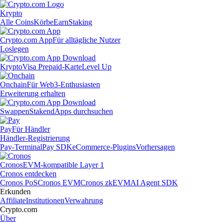
Krypto
Alle Coins
Körbe
Earn
Staking
Crypto.com App
Für alltägliche Nutzer
Loslegen
Krypto
Visa Prepaid-Karte
Level Up
Onchain
Für Web3-Enthusiasten
Erweiterung erhalten
Swappen
Staken
dApps durchsuchen
Pay
Für Händler
Händler-Registrierung
Pay-Terminal
Pay SDK
eCommerce-Plugins
Vorhersagen
Cronos
EVM-kompatible Layer 1
Cronos entdecken
Cronos PoS
Cronos EVM
Cronos zkEVM
AI Agent SDK
Erkunden
Affiliate
Institutionen
Verwahrung
Crypto.com
Über