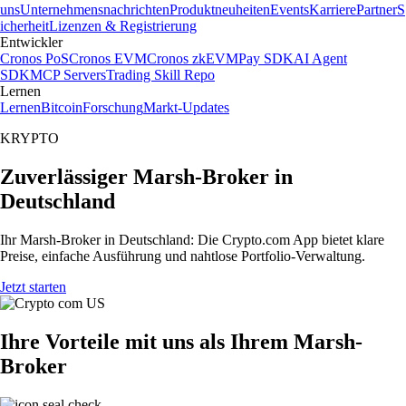
uns
Unternehmensnachrichten
Produktneuheiten
Events
Karriere
Partner
S
icherheit
Lizenzen & Registrierung
Entwickler
Cronos PoS
Cronos EVM
Cronos zkEVM
Pay SDK
AI Agent
SDK
MCP Servers
Trading Skill Repo
Lernen
Lernen
Bitcoin
Forschung
Markt-Updates
KRYPTO
Zuverlässiger Marsh-Broker in
Deutschland
Ihr Marsh-Broker in Deutschland: Die Crypto.com App bietet klare
Preise, einfache Ausführung und nahtlose Portfolio-Verwaltung.
Jetzt starten
Ihre Vorteile mit uns als Ihrem Marsh-
Broker