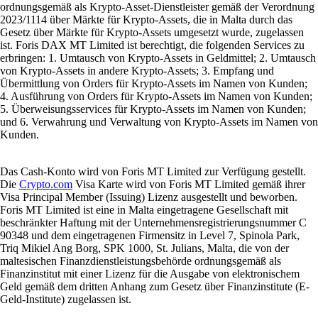
ordnungsgemäß als Krypto-Asset-Dienstleister gemäß der Verordnung
2023/1114 über Märkte für Krypto-Assets, die in Malta durch das
Gesetz über Märkte für Krypto-Assets umgesetzt wurde, zugelassen
ist. Foris DAX MT Limited ist berechtigt, die folgenden Services zu
erbringen: 1. Umtausch von Krypto-Assets in Geldmittel; 2. Umtausch
von Krypto-Assets in andere Krypto-Assets; 3. Empfang und
Übermittlung von Orders für Krypto-Assets im Namen von Kunden;
4. Ausführung von Orders für Krypto-Assets im Namen von Kunden;
5. Überweisungsservices für Krypto-Assets im Namen von Kunden;
und 6. Verwahrung und Verwaltung von Krypto-Assets im Namen von
Kunden.
Das Cash-Konto wird von Foris MT Limited zur Verfügung gestellt.
Die
Crypto.com
Visa Karte wird von Foris MT Limited gemäß ihrer
Visa Principal Member (Issuing) Lizenz ausgestellt und beworben.
Foris MT Limited ist eine in Malta eingetragene Gesellschaft mit
beschränkter Haftung mit der Unternehmensregistrierungsnummer C
90348 und dem eingetragenen Firmensitz in Level 7, Spinola Park,
Triq Mikiel Ang Borg, SPK 1000, St. Julians, Malta, die von der
maltesischen Finanzdienstleistungsbehörde ordnungsgemäß als
Finanzinstitut mit einer Lizenz für die Ausgabe von elektronischem
Geld gemäß dem dritten Anhang zum Gesetz über Finanzinstitute (E-
Geld-Institute) zugelassen ist.