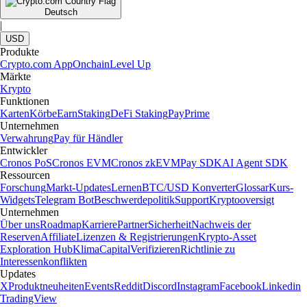
Deutsch
|
USD
Produkte
Crypto.com App
Onchain
Level Up
Märkte
Krypto
Funktionen
Karten
Körbe
Earn
Staking
DeFi Staking
Pay
Prime
Unternehmen
Verwahrung
Pay für Händler
Entwickler
Cronos PoS
Cronos EVM
Cronos zkEVM
Pay SDK
AI Agent SDK
Ressourcen
Forschung
Markt-Updates
Lernen
BTC/USD Konverter
Glossar
Kurs-
Widgets
Telegram Bot
Beschwerdepolitik
Support
Kryptooversigt
Unternehmen
Über uns
Roadmap
Karriere
Partner
Sicherheit
Nachweis der
Reserven
Affiliate
Lizenzen & Registrierungen
Krypto-Asset
Exploration Hub
Klima
Capital
Verifizieren
Richtlinie zu
Interessenkonflikten
Updates
X
Produktneuheiten
Events
Reddit
Discord
Instagram
Facebook
Linkedin
TradingView