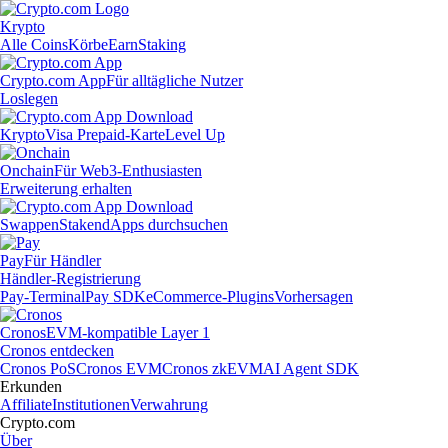
Krypto
Alle Coins
Körbe
Earn
Staking
Crypto.com App
Für alltägliche Nutzer
Loslegen
Krypto
Visa Prepaid-Karte
Level Up
Onchain
Für Web3-Enthusiasten
Erweiterung erhalten
Swappen
Staken
dApps durchsuchen
Pay
Für Händler
Händler-Registrierung
Pay-Terminal
Pay SDK
eCommerce-Plugins
Vorhersagen
Cronos
EVM-kompatible Layer 1
Cronos entdecken
Cronos PoS
Cronos EVM
Cronos zkEVM
AI Agent SDK
Erkunden
Affiliate
Institutionen
Verwahrung
Crypto.com
Über