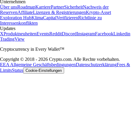
Unternehmen
Über uns
Roadmap
Karriere
Partner
Sicherheit
Nachweis der
Reserven
Affiliate
Lizenzen & Registrierungen
Krypto-Asset
Exploration Hub
Klima
Capital
Verifizieren
Richtlinie zu
Interessenkonflikten
Updates
X
Produktneuheiten
Events
Reddit
Discord
Instagram
Facebook
Linkedin
TradingView
Cryptocurrency in Every Wallet™
Copyright © 2018 - 2026 Crypto.com. Alle Rechte vorbehalten.
EEA Allgemeine Geschäftsbedingungen
Datenschutzerklärung
Fees &
Limits
Status
Cookie-Einstellungen