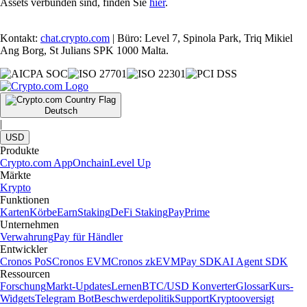
Assets verbunden sind, finden Sie
hier
.
Kontakt:
chat.crypto.com
| Büro: Level 7, Spinola Park, Triq Mikiel
Ang Borg, St Julians SPK 1000 Malta.
Deutsch
|
USD
Produkte
Crypto.com App
Onchain
Level Up
Märkte
Krypto
Funktionen
Karten
Körbe
Earn
Staking
DeFi Staking
Pay
Prime
Unternehmen
Verwahrung
Pay für Händler
Entwickler
Cronos PoS
Cronos EVM
Cronos zkEVM
Pay SDK
AI Agent SDK
Ressourcen
Forschung
Markt-Updates
Lernen
BTC/USD Konverter
Glossar
Kurs-
Widgets
Telegram Bot
Beschwerdepolitik
Support
Kryptooversigt