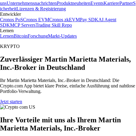
uns
Unternehmensnachrichten
Produktneuheiten
Events
Karriere
Partner
S
icherheit
Lizenzen & Registrierung
Entwickler
Cronos PoS
Cronos EVM
Cronos zkEVM
Pay SDK
AI Agent
SDK
MCP Servers
Trading Skill Repo
Lernen
Lernen
Bitcoin
Forschung
Markt-Updates
KRYPTO
Zuverlässiger Martin Marietta Materials,
Inc.-Broker in Deutschland
Ihr Martin Marietta Materials, Inc.-Broker in Deutschland: Die
Crypto.com App bietet klare Preise, einfache Ausführung und nahtlose
Portfolio-Verwaltung.
Jetzt starten
Ihre Vorteile mit uns als Ihrem Martin
Marietta Materials, Inc.-Broker