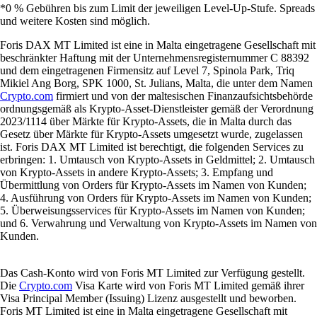
*0 % Gebühren bis zum Limit der jeweiligen Level-Up-Stufe. Spreads
und weitere Kosten sind möglich.
Foris DAX MT Limited ist eine in Malta eingetragene Gesellschaft mit
beschränkter Haftung mit der Unternehmensregisternummer C 88392
und dem eingetragenen Firmensitz auf Level 7, Spinola Park, Triq
Mikiel Ang Borg, SPK 1000, St. Julians, Malta, die unter dem Namen
Crypto.com
firmiert und von der maltesischen Finanzaufsichtsbehörde
ordnungsgemäß als Krypto-Asset-Dienstleister gemäß der Verordnung
2023/1114 über Märkte für Krypto-Assets, die in Malta durch das
Gesetz über Märkte für Krypto-Assets umgesetzt wurde, zugelassen
ist. Foris DAX MT Limited ist berechtigt, die folgenden Services zu
erbringen: 1. Umtausch von Krypto-Assets in Geldmittel; 2. Umtausch
von Krypto-Assets in andere Krypto-Assets; 3. Empfang und
Übermittlung von Orders für Krypto-Assets im Namen von Kunden;
4. Ausführung von Orders für Krypto-Assets im Namen von Kunden;
5. Überweisungsservices für Krypto-Assets im Namen von Kunden;
und 6. Verwahrung und Verwaltung von Krypto-Assets im Namen von
Kunden.
Das Cash-Konto wird von Foris MT Limited zur Verfügung gestellt.
Die
Crypto.com
Visa Karte wird von Foris MT Limited gemäß ihrer
Visa Principal Member (Issuing) Lizenz ausgestellt und beworben.
Foris MT Limited ist eine in Malta eingetragene Gesellschaft mit