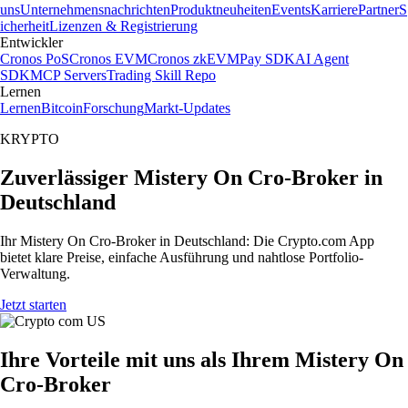
uns
Unternehmensnachrichten
Produktneuheiten
Events
Karriere
Partner
S
icherheit
Lizenzen & Registrierung
Entwickler
Cronos PoS
Cronos EVM
Cronos zkEVM
Pay SDK
AI Agent
SDK
MCP Servers
Trading Skill Repo
Lernen
Lernen
Bitcoin
Forschung
Markt-Updates
KRYPTO
Zuverlässiger Mistery On Cro-Broker in
Deutschland
Ihr Mistery On Cro-Broker in Deutschland: Die Crypto.com App
bietet klare Preise, einfache Ausführung und nahtlose Portfolio-
Verwaltung.
Jetzt starten
Ihre Vorteile mit uns als Ihrem Mistery On
Cro-Broker