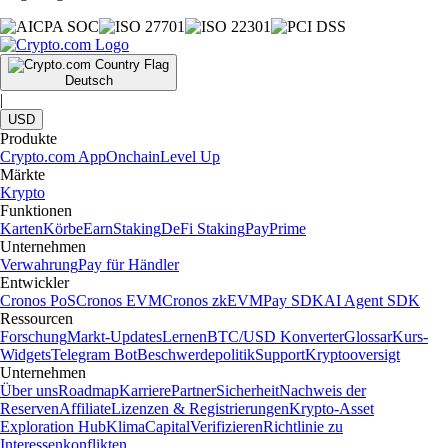
Deutsch
|
USD
Produkte
Crypto.com App
Onchain
Level Up
Märkte
Krypto
Funktionen
Karten
Körbe
Earn
Staking
DeFi Staking
Pay
Prime
Unternehmen
Verwahrung
Pay für Händler
Entwickler
Cronos PoS
Cronos EVM
Cronos zkEVM
Pay SDK
AI Agent SDK
Ressourcen
Forschung
Markt-Updates
Lernen
BTC/USD Konverter
Glossar
Kurs-
Widgets
Telegram Bot
Beschwerdepolitik
Support
Kryptooversigt
Unternehmen
Über uns
Roadmap
Karriere
Partner
Sicherheit
Nachweis der
Reserven
Affiliate
Lizenzen & Registrierungen
Krypto-Asset
Exploration Hub
Klima
Capital
Verifizieren
Richtlinie zu
Interessenkonflikten