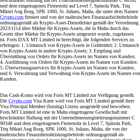
beschränkter Haftung mit der Unternehmensregisternummer C 88392
und dem eingetragenen Firmensitz auf Level 7, Spinola Park, Triq
Mikiel Ang Borg, SPK 1000, St. Julians, Malta, die unter dem Namen
Crypto.com
firmiert und von der maltesischen Finanzaufsichtsbehörde
ordnungsgemäß als Krypto-Asset-Dienstleister gemäß der Verordnung
2023/1114 über Märkte für Krypto-Assets, die in Malta durch das
Gesetz über Märkte für Krypto-Assets umgesetzt wurde, zugelassen
ist. Foris DAX MT Limited ist berechtigt, die folgenden Services zu
erbringen: 1. Umtausch von Krypto-Assets in Geldmittel; 2. Umtausch
von Krypto-Assets in andere Krypto-Assets; 3. Empfang und
Übermittlung von Orders für Krypto-Assets im Namen von Kunden;
4. Ausführung von Orders für Krypto-Assets im Namen von Kunden;
5. Überweisungsservices für Krypto-Assets im Namen von Kunden;
und 6. Verwahrung und Verwaltung von Krypto-Assets im Namen von
Kunden.
Das Cash-Konto wird von Foris MT Limited zur Verfügung gestellt.
Die
Crypto.com
Visa Karte wird von Foris MT Limited gemäß ihrer
Visa Principal Member (Issuing) Lizenz ausgestellt und beworben.
Foris MT Limited ist eine in Malta eingetragene Gesellschaft mit
beschränkter Haftung mit der Unternehmensregistrierungsnummer C
90348 und dem eingetragenen Firmensitz in Level 7, Spinola Park,
Triq Mikiel Ang Borg, SPK 1000, St. Julians, Malta, die von der
maltesischen Finanzdienstleistungsbehörde ordnungsgemäß als