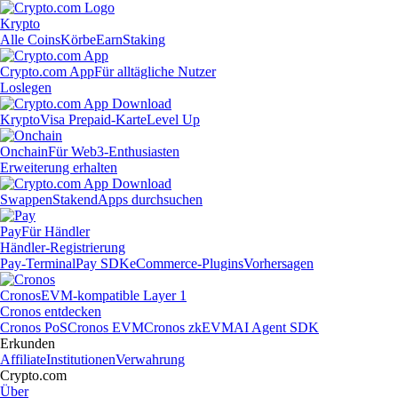
Krypto
Alle Coins
Körbe
Earn
Staking
Crypto.com App
Für alltägliche Nutzer
Loslegen
Krypto
Visa Prepaid-Karte
Level Up
Onchain
Für Web3-Enthusiasten
Erweiterung erhalten
Swappen
Staken
dApps durchsuchen
Pay
Für Händler
Händler-Registrierung
Pay-Terminal
Pay SDK
eCommerce-Plugins
Vorhersagen
Cronos
EVM-kompatible Layer 1
Cronos entdecken
Cronos PoS
Cronos EVM
Cronos zkEVM
AI Agent SDK
Erkunden
Affiliate
Institutionen
Verwahrung
Crypto.com
Über