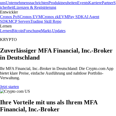
uns
Unternehmensnachrichten
Produktneuheiten
Events
Karriere
Partner
S
icherheit
Lizenzen & Registrierung
Entwickler
Cronos PoS
Cronos EVM
Cronos zkEVM
Pay SDK
AI Agent
SDK
MCP Servers
Trading Skill Repo
Lernen
Lernen
Bitcoin
Forschung
Markt-Updates
KRYPTO
Zuverlässiger MFA Financial, Inc.-Broker
in Deutschland
Ihr MFA Financial, Inc.-Broker in Deutschland: Die Crypto.com App
bietet klare Preise, einfache Ausführung und nahtlose Portfolio-
Verwaltung.
Jetzt starten
Ihre Vorteile mit uns als Ihrem MFA
Financial, Inc.-Broker