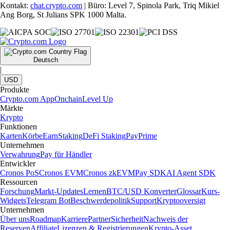
Kontakt:
chat.crypto.com
| Büro: Level 7, Spinola Park, Triq Mikiel
Ang Borg, St Julians SPK 1000 Malta.
Deutsch
|
USD
Produkte
Crypto.com App
Onchain
Level Up
Märkte
Krypto
Funktionen
Karten
Körbe
Earn
Staking
DeFi Staking
Pay
Prime
Unternehmen
Verwahrung
Pay für Händler
Entwickler
Cronos PoS
Cronos EVM
Cronos zkEVM
Pay SDK
AI Agent SDK
Ressourcen
Forschung
Markt-Updates
Lernen
BTC/USD Konverter
Glossar
Kurs-
Widgets
Telegram Bot
Beschwerdepolitik
Support
Kryptooversigt
Unternehmen
Über uns
Roadmap
Karriere
Partner
Sicherheit
Nachweis der
Reserven
Affiliate
Lizenzen & Registrierungen
Krypto-Asset