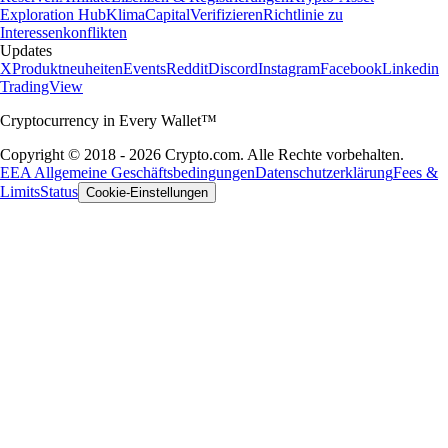
Exploration Hub
Klima
Capital
Verifizieren
Richtlinie zu
Interessenkonflikten
Updates
X
Produktneuheiten
Events
Reddit
Discord
Instagram
Facebook
Linkedin
TradingView
Cryptocurrency in Every Wallet™
Copyright © 2018 - 2026 Crypto.com. Alle Rechte vorbehalten.
EEA Allgemeine Geschäftsbedingungen
Datenschutzerklärung
Fees &
Limits
Status
Cookie-Einstellungen