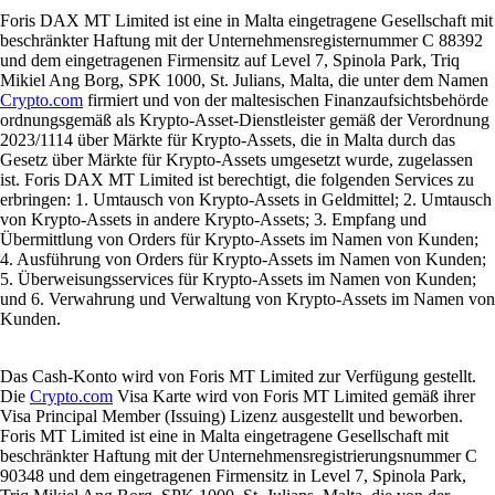
Foris DAX MT Limited ist eine in Malta eingetragene Gesellschaft mit
beschränkter Haftung mit der Unternehmensregisternummer C 88392
und dem eingetragenen Firmensitz auf Level 7, Spinola Park, Triq
Mikiel Ang Borg, SPK 1000, St. Julians, Malta, die unter dem Namen
Crypto.com
firmiert und von der maltesischen Finanzaufsichtsbehörde
ordnungsgemäß als Krypto-Asset-Dienstleister gemäß der Verordnung
2023/1114 über Märkte für Krypto-Assets, die in Malta durch das
Gesetz über Märkte für Krypto-Assets umgesetzt wurde, zugelassen
ist. Foris DAX MT Limited ist berechtigt, die folgenden Services zu
erbringen: 1. Umtausch von Krypto-Assets in Geldmittel; 2. Umtausch
von Krypto-Assets in andere Krypto-Assets; 3. Empfang und
Übermittlung von Orders für Krypto-Assets im Namen von Kunden;
4. Ausführung von Orders für Krypto-Assets im Namen von Kunden;
5. Überweisungsservices für Krypto-Assets im Namen von Kunden;
und 6. Verwahrung und Verwaltung von Krypto-Assets im Namen von
Kunden.
Das Cash-Konto wird von Foris MT Limited zur Verfügung gestellt.
Die
Crypto.com
Visa Karte wird von Foris MT Limited gemäß ihrer
Visa Principal Member (Issuing) Lizenz ausgestellt und beworben.
Foris MT Limited ist eine in Malta eingetragene Gesellschaft mit
beschränkter Haftung mit der Unternehmensregistrierungsnummer C
90348 und dem eingetragenen Firmensitz in Level 7, Spinola Park,