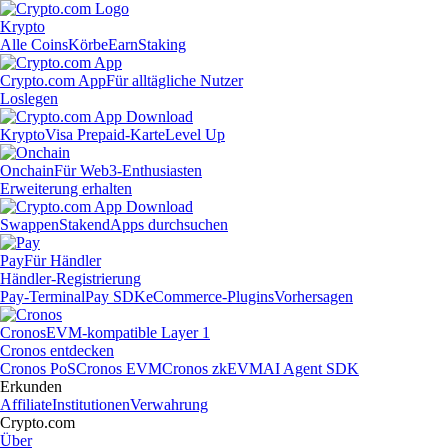
Krypto
Alle Coins
Körbe
Earn
Staking
Crypto.com App
Für alltägliche Nutzer
Loslegen
Krypto
Visa Prepaid-Karte
Level Up
Onchain
Für Web3-Enthusiasten
Erweiterung erhalten
Swappen
Staken
dApps durchsuchen
Pay
Für Händler
Händler-Registrierung
Pay-Terminal
Pay SDK
eCommerce-Plugins
Vorhersagen
Cronos
EVM-kompatible Layer 1
Cronos entdecken
Cronos PoS
Cronos EVM
Cronos zkEVM
AI Agent SDK
Erkunden
Affiliate
Institutionen
Verwahrung
Crypto.com
Über