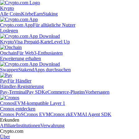
Krypto
Alle Coins
Körbe
Earn
Staking
Crypto.com App
Für alltägliche Nutzer
Loslegen
Krypto
Visa Prepaid-Karte
Level Up
Onchain
Für Web3-Enthusiasten
Erweiterung erhalten
Swappen
Staken
dApps durchsuchen
Pay
Für Händler
Händler-Registrierung
Pay-Terminal
Pay SDK
eCommerce-Plugins
Vorhersagen
Cronos
EVM-kompatible Layer 1
Cronos entdecken
Cronos PoS
Cronos EVM
Cronos zkEVM
AI Agent SDK
Erkunden
Affiliate
Institutionen
Verwahrung
Crypto.com
Über