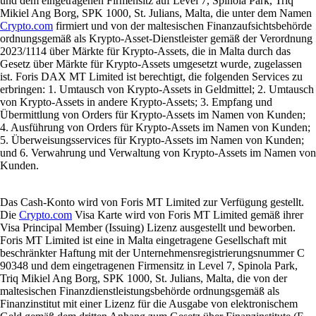
und dem eingetragenen Firmensitz auf Level 7, Spinola Park, Triq
Mikiel Ang Borg, SPK 1000, St. Julians, Malta, die unter dem Namen
Crypto.com
firmiert und von der maltesischen Finanzaufsichtsbehörde
ordnungsgemäß als Krypto-Asset-Dienstleister gemäß der Verordnung
2023/1114 über Märkte für Krypto-Assets, die in Malta durch das
Gesetz über Märkte für Krypto-Assets umgesetzt wurde, zugelassen
ist. Foris DAX MT Limited ist berechtigt, die folgenden Services zu
erbringen: 1. Umtausch von Krypto-Assets in Geldmittel; 2. Umtausch
von Krypto-Assets in andere Krypto-Assets; 3. Empfang und
Übermittlung von Orders für Krypto-Assets im Namen von Kunden;
4. Ausführung von Orders für Krypto-Assets im Namen von Kunden;
5. Überweisungsservices für Krypto-Assets im Namen von Kunden;
und 6. Verwahrung und Verwaltung von Krypto-Assets im Namen von
Kunden.
Das Cash-Konto wird von Foris MT Limited zur Verfügung gestellt.
Die
Crypto.com
Visa Karte wird von Foris MT Limited gemäß ihrer
Visa Principal Member (Issuing) Lizenz ausgestellt und beworben.
Foris MT Limited ist eine in Malta eingetragene Gesellschaft mit
beschränkter Haftung mit der Unternehmensregistrierungsnummer C
90348 und dem eingetragenen Firmensitz in Level 7, Spinola Park,
Triq Mikiel Ang Borg, SPK 1000, St. Julians, Malta, die von der
maltesischen Finanzdienstleistungsbehörde ordnungsgemäß als
Finanzinstitut mit einer Lizenz für die Ausgabe von elektronischem