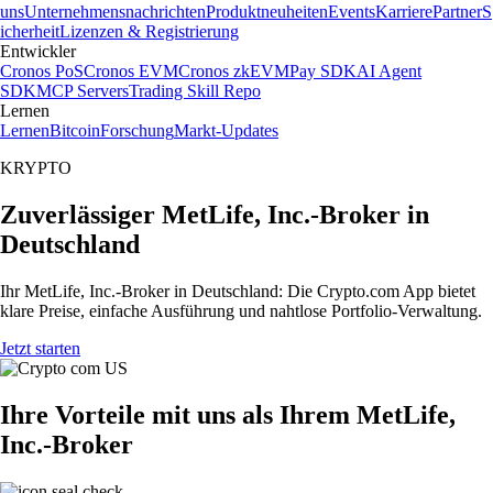
uns
Unternehmensnachrichten
Produktneuheiten
Events
Karriere
Partner
S
icherheit
Lizenzen & Registrierung
Entwickler
Cronos PoS
Cronos EVM
Cronos zkEVM
Pay SDK
AI Agent
SDK
MCP Servers
Trading Skill Repo
Lernen
Lernen
Bitcoin
Forschung
Markt-Updates
KRYPTO
Zuverlässiger MetLife, Inc.-Broker in
Deutschland
Ihr MetLife, Inc.-Broker in Deutschland: Die Crypto.com App bietet
klare Preise, einfache Ausführung und nahtlose Portfolio-Verwaltung.
Jetzt starten
Ihre Vorteile mit uns als Ihrem MetLife,
Inc.-Broker