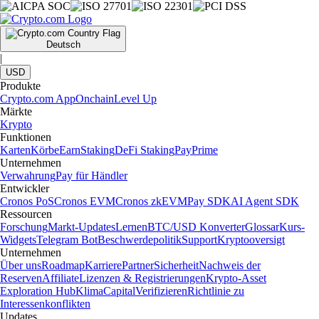
Deutsch
|
USD
Produkte
Crypto.com App
Onchain
Level Up
Märkte
Krypto
Funktionen
Karten
Körbe
Earn
Staking
DeFi Staking
Pay
Prime
Unternehmen
Verwahrung
Pay für Händler
Entwickler
Cronos PoS
Cronos EVM
Cronos zkEVM
Pay SDK
AI Agent SDK
Ressourcen
Forschung
Markt-Updates
Lernen
BTC/USD Konverter
Glossar
Kurs-
Widgets
Telegram Bot
Beschwerdepolitik
Support
Kryptooversigt
Unternehmen
Über uns
Roadmap
Karriere
Partner
Sicherheit
Nachweis der
Reserven
Affiliate
Lizenzen & Registrierungen
Krypto-Asset
Exploration Hub
Klima
Capital
Verifizieren
Richtlinie zu
Interessenkonflikten
Updates