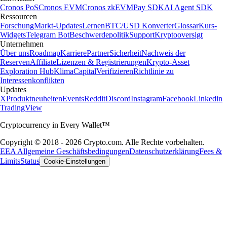
Cronos PoS
Cronos EVM
Cronos zkEVM
Pay SDK
AI Agent SDK
Ressourcen
Forschung
Markt-Updates
Lernen
BTC/USD Konverter
Glossar
Kurs-
Widgets
Telegram Bot
Beschwerdepolitik
Support
Kryptooversigt
Unternehmen
Über uns
Roadmap
Karriere
Partner
Sicherheit
Nachweis der
Reserven
Affiliate
Lizenzen & Registrierungen
Krypto-Asset
Exploration Hub
Klima
Capital
Verifizieren
Richtlinie zu
Interessenkonflikten
Updates
X
Produktneuheiten
Events
Reddit
Discord
Instagram
Facebook
Linkedin
TradingView
Cryptocurrency in Every Wallet™
Copyright © 2018 - 2026 Crypto.com. Alle Rechte vorbehalten.
EEA Allgemeine Geschäftsbedingungen
Datenschutzerklärung
Fees &
Limits
Status
Cookie-Einstellungen