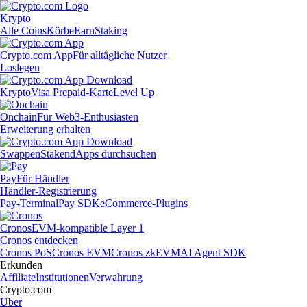
Krypto
Alle Coins
Körbe
Earn
Staking
Crypto.com App
Für alltägliche Nutzer
Loslegen
Krypto
Visa Prepaid-Karte
Level Up
Onchain
Für Web3-Enthusiasten
Erweiterung erhalten
Swappen
Staken
dApps durchsuchen
Pay
Für Händler
Händler-Registrierung
Pay-Terminal
Pay SDK
eCommerce-Plugins
Cronos
EVM-kompatible Layer 1
Cronos entdecken
Cronos PoS
Cronos EVM
Cronos zkEVM
AI Agent SDK
Erkunden
Affiliate
Institutionen
Verwahrung
Crypto.com
Über