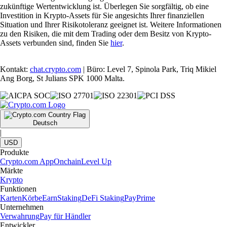
zukünftige Wertentwicklung ist. Überlegen Sie sorgfältig, ob eine
Investition in Krypto-Assets für Sie angesichts Ihrer finanziellen
Situation und Ihrer Risikotoleranz geeignet ist. Weitere Informationen
zu den Risiken, die mit dem Trading oder dem Besitz von Krypto-
Assets verbunden sind, finden Sie
hier
.
Kontakt:
chat.crypto.com
| Büro: Level 7, Spinola Park, Triq Mikiel
Ang Borg, St Julians SPK 1000 Malta.
Deutsch
|
USD
Produkte
Crypto.com App
Onchain
Level Up
Märkte
Krypto
Funktionen
Karten
Körbe
Earn
Staking
DeFi Staking
Pay
Prime
Unternehmen
Verwahrung
Pay für Händler
Entwickler