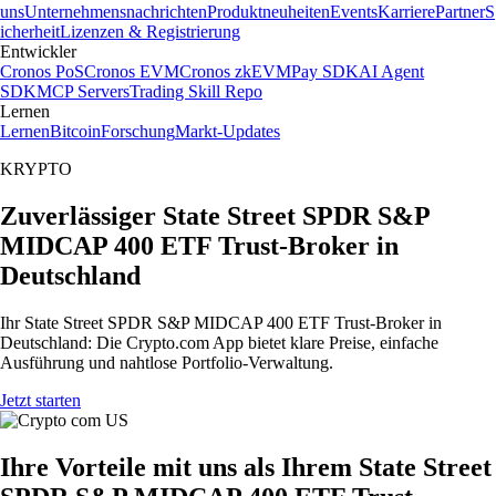
uns
Unternehmensnachrichten
Produktneuheiten
Events
Karriere
Partner
S
icherheit
Lizenzen & Registrierung
Entwickler
Cronos PoS
Cronos EVM
Cronos zkEVM
Pay SDK
AI Agent
SDK
MCP Servers
Trading Skill Repo
Lernen
Lernen
Bitcoin
Forschung
Markt-Updates
KRYPTO
Zuverlässiger State Street SPDR S&P
MIDCAP 400 ETF Trust-Broker in
Deutschland
Ihr State Street SPDR S&P MIDCAP 400 ETF Trust-Broker in
Deutschland: Die Crypto.com App bietet klare Preise, einfache
Ausführung und nahtlose Portfolio-Verwaltung.
Jetzt starten
Ihre Vorteile mit uns als Ihrem State Street