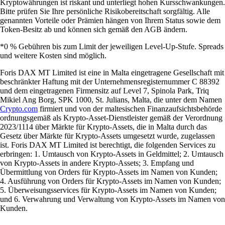
Kryptowährungen ist riskant und unterliegt hohen Kursschwankungen.
Bitte prüfen Sie Ihre persönliche Risikobereitschaft sorgfältig. Alle
genannten Vorteile oder Prämien hängen von Ihrem Status sowie dem
Token-Besitz ab und können sich gemäß den AGB ändern.
*0 % Gebühren bis zum Limit der jeweiligen Level-Up-Stufe. Spreads
und weitere Kosten sind möglich.
Foris DAX MT Limited ist eine in Malta eingetragene Gesellschaft mit
beschränkter Haftung mit der Unternehmensregisternummer C 88392
und dem eingetragenen Firmensitz auf Level 7, Spinola Park, Triq
Mikiel Ang Borg, SPK 1000, St. Julians, Malta, die unter dem Namen
Crypto.com
firmiert und von der maltesischen Finanzaufsichtsbehörde
ordnungsgemäß als Krypto-Asset-Dienstleister gemäß der Verordnung
2023/1114 über Märkte für Krypto-Assets, die in Malta durch das
Gesetz über Märkte für Krypto-Assets umgesetzt wurde, zugelassen
ist. Foris DAX MT Limited ist berechtigt, die folgenden Services zu
erbringen: 1. Umtausch von Krypto-Assets in Geldmittel; 2. Umtausch
von Krypto-Assets in andere Krypto-Assets; 3. Empfang und
Übermittlung von Orders für Krypto-Assets im Namen von Kunden;
4. Ausführung von Orders für Krypto-Assets im Namen von Kunden;
5. Überweisungsservices für Krypto-Assets im Namen von Kunden;
und 6. Verwahrung und Verwaltung von Krypto-Assets im Namen von
Kunden.