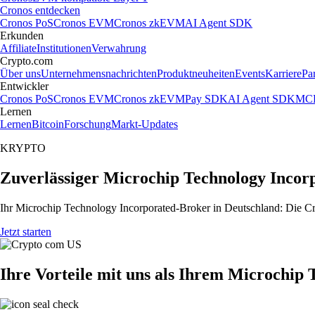
Cronos entdecken
Cronos PoS
Cronos EVM
Cronos zkEVM
AI Agent SDK
Erkunden
Affiliate
Institutionen
Verwahrung
Crypto.com
Über uns
Unternehmensnachrichten
Produktneuheiten
Events
Karriere
Pa
Entwickler
Cronos PoS
Cronos EVM
Cronos zkEVM
Pay SDK
AI Agent SDK
MCP
Lernen
Lernen
Bitcoin
Forschung
Markt-Updates
KRYPTO
Zuverlässiger Microchip Technology Incor
Ihr Microchip Technology Incorporated-Broker in Deutschland: Die Cry
Jetzt starten
Ihre Vorteile mit uns als Ihrem Microchip