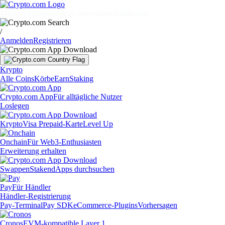
Märkte
Einzelpersonen
Unternehmen
Entdecken
/
Anmelden
Registrieren
Krypto
Alle Coins
Körbe
Earn
Staking
Crypto.com App
Für alltägliche Nutzer
Loslegen
Krypto
Visa Prepaid-Karte
Level Up
Onchain
Für Web3-Enthusiasten
Erweiterung erhalten
Swappen
Staken
dApps durchsuchen
Pay
Für Händler
Händler-Registrierung
Pay-Terminal
Pay SDK
eCommerce-Plugins
Vorhersagen
Cronos
EVM-kompatible Layer 1