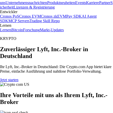
uns
Unternehmensnachrichten
Produktneuheiten
Events
Karriere
Partner
S
icherheit
Lizenzen & Registrierung
Entwickler
Cronos PoS
Cronos EVM
Cronos zkEVM
Pay SDK
AI Agent
SDK
MCP Servers
Trading Skill Repo
Lernen
Lernen
Bitcoin
Forschung
Markt-Updates
KRYPTO
Zuverlässiger Lyft, Inc.-Broker in
Deutschland
Ihr Lyft, Inc.-Broker in Deutschland: Die Crypto.com App bietet klare
Preise, einfache Ausführung und nahtlose Portfolio-Verwaltung.
Jetzt starten
Ihre Vorteile mit uns als Ihrem Lyft, Inc.-
Broker