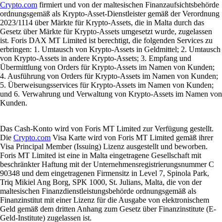
Crypto.com
firmiert und von der maltesischen Finanzaufsichtsbehörde
ordnungsgemäß als Krypto-Asset-Dienstleister gemäß der Verordnung
2023/1114 über Märkte für Krypto-Assets, die in Malta durch das
Gesetz über Märkte für Krypto-Assets umgesetzt wurde, zugelassen
ist. Foris DAX MT Limited ist berechtigt, die folgenden Services zu
erbringen: 1. Umtausch von Krypto-Assets in Geldmittel; 2. Umtausch
von Krypto-Assets in andere Krypto-Assets; 3. Empfang und
Übermittlung von Orders für Krypto-Assets im Namen von Kunden;
4. Ausführung von Orders für Krypto-Assets im Namen von Kunden;
5. Überweisungsservices für Krypto-Assets im Namen von Kunden;
und 6. Verwahrung und Verwaltung von Krypto-Assets im Namen von
Kunden.
Das Cash-Konto wird von Foris MT Limited zur Verfügung gestellt.
Die
Crypto.com
Visa Karte wird von Foris MT Limited gemäß ihrer
Visa Principal Member (Issuing) Lizenz ausgestellt und beworben.
Foris MT Limited ist eine in Malta eingetragene Gesellschaft mit
beschränkter Haftung mit der Unternehmensregistrierungsnummer C
90348 und dem eingetragenen Firmensitz in Level 7, Spinola Park,
Triq Mikiel Ang Borg, SPK 1000, St. Julians, Malta, die von der
maltesischen Finanzdienstleistungsbehörde ordnungsgemäß als
Finanzinstitut mit einer Lizenz für die Ausgabe von elektronischem
Geld gemäß dem dritten Anhang zum Gesetz über Finanzinstitute (E-
Geld-Institute) zugelassen ist.