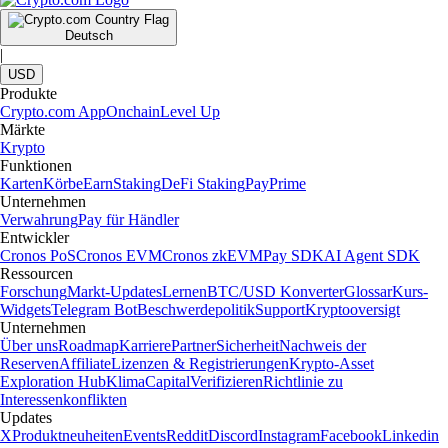
Deutsch
|
USD
Produkte
Crypto.com App
Onchain
Level Up
Märkte
Krypto
Funktionen
Karten
Körbe
Earn
Staking
DeFi Staking
Pay
Prime
Unternehmen
Verwahrung
Pay für Händler
Entwickler
Cronos PoS
Cronos EVM
Cronos zkEVM
Pay SDK
AI Agent SDK
Ressourcen
Forschung
Markt-Updates
Lernen
BTC/USD Konverter
Glossar
Kurs-
Widgets
Telegram Bot
Beschwerdepolitik
Support
Kryptooversigt
Unternehmen
Über uns
Roadmap
Karriere
Partner
Sicherheit
Nachweis der
Reserven
Affiliate
Lizenzen & Registrierungen
Krypto-Asset
Exploration Hub
Klima
Capital
Verifizieren
Richtlinie zu
Interessenkonflikten
Updates
X
Produktneuheiten
Events
Reddit
Discord
Instagram
Facebook
Linkedin