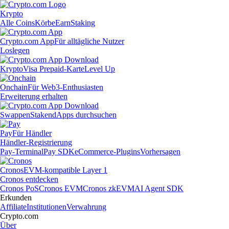
Krypto
Alle Coins
Körbe
Earn
Staking
Crypto.com App
Für alltägliche Nutzer
Loslegen
Krypto
Visa Prepaid-Karte
Level Up
Onchain
Für Web3-Enthusiasten
Erweiterung erhalten
Swappen
Staken
dApps durchsuchen
Pay
Für Händler
Händler-Registrierung
Pay-Terminal
Pay SDK
eCommerce-Plugins
Vorhersagen
Cronos
EVM-kompatible Layer 1
Cronos entdecken
Cronos PoS
Cronos EVM
Cronos zkEVM
AI Agent SDK
Erkunden
Affiliate
Institutionen
Verwahrung
Crypto.com
Über