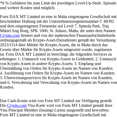
*0 % Gebühren bis zum Limit der jeweiligen Level-Up-Stufe. Spreads
und weitere Kosten sind möglich.
Foris DAX MT Limited ist eine in Malta eingetragene Gesellschaft mit
beschränkter Haftung mit der Unternehmensregisternummer C 88392
und dem eingetragenen Firmensitz auf Level 7, Spinola Park, Triq
Mikiel Ang Borg, SPK 1000, St. Julians, Malta, die unter dem Namen
Crypto.com
firmiert und von der maltesischen Finanzaufsichtsbehörde
ordnungsgemäß als Krypto-Asset-Dienstleister gemäß der Verordnung
2023/1114 über Märkte für Krypto-Assets, die in Malta durch das
Gesetz über Märkte für Krypto-Assets umgesetzt wurde, zugelassen
ist. Foris DAX MT Limited ist berechtigt, die folgenden Services zu
erbringen: 1. Umtausch von Krypto-Assets in Geldmittel; 2. Umtausch
von Krypto-Assets in andere Krypto-Assets; 3. Empfang und
Übermittlung von Orders für Krypto-Assets im Namen von Kunden;
4. Ausführung von Orders für Krypto-Assets im Namen von Kunden;
5. Überweisungsservices für Krypto-Assets im Namen von Kunden;
und 6. Verwahrung und Verwaltung von Krypto-Assets im Namen von
Kunden.
Das Cash-Konto wird von Foris MT Limited zur Verfügung gestellt.
Die
Crypto.com
Visa Karte wird von Foris MT Limited gemäß ihrer
Visa Principal Member (Issuing) Lizenz ausgestellt und beworben.
Foris MT Limited ist eine in Malta eingetragene Gesellschaft mit