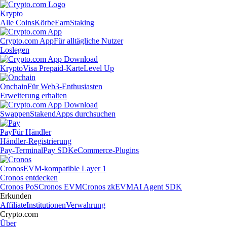
Krypto
Alle Coins
Körbe
Earn
Staking
Crypto.com App
Für alltägliche Nutzer
Loslegen
Krypto
Visa Prepaid-Karte
Level Up
Onchain
Für Web3-Enthusiasten
Erweiterung erhalten
Swappen
Staken
dApps durchsuchen
Pay
Für Händler
Händler-Registrierung
Pay-Terminal
Pay SDK
eCommerce-Plugins
Cronos
EVM-kompatible Layer 1
Cronos entdecken
Cronos PoS
Cronos EVM
Cronos zkEVM
AI Agent SDK
Erkunden
Affiliate
Institutionen
Verwahrung
Crypto.com
Über