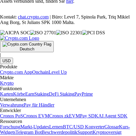
Assets verbunden sind, finden Sie
hier
.
Kontakt:
chat.crypto.com
| Büro: Level 7, Spinola Park, Triq Mikiel
Ang Borg, St Julians SPK 1000 Malta.
Deutsch
|
USD
Produkte
Crypto.com App
Onchain
Level Up
Märkte
Krypto
Funktionen
Karten
Körbe
Earn
Staking
DeFi Staking
Pay
Prime
Unternehmen
Verwahrung
Pay für Händler
Entwickler
Cronos PoS
Cronos EVM
Cronos zkEVM
Pay SDK
AI Agent SDK
Ressourcen
Forschung
Markt-Updates
Lernen
BTC/USD Konverter
Glossar
Kurs-
Widgets
Telegram Bot
Beschwerdepolitik
Support
Kryptooversigt