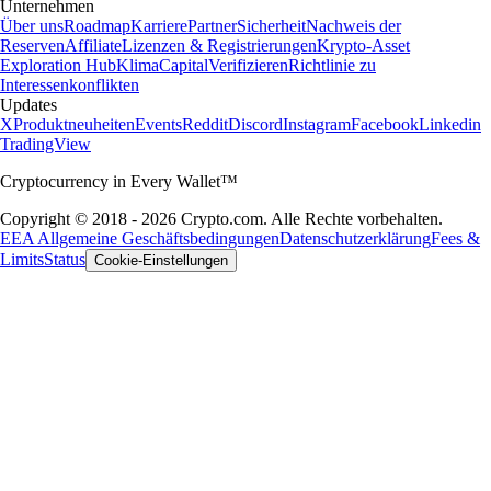
Unternehmen
Über uns
Roadmap
Karriere
Partner
Sicherheit
Nachweis der
Reserven
Affiliate
Lizenzen & Registrierungen
Krypto-Asset
Exploration Hub
Klima
Capital
Verifizieren
Richtlinie zu
Interessenkonflikten
Updates
X
Produktneuheiten
Events
Reddit
Discord
Instagram
Facebook
Linkedin
TradingView
Cryptocurrency in Every Wallet™
Copyright © 2018 - 2026 Crypto.com. Alle Rechte vorbehalten.
EEA Allgemeine Geschäftsbedingungen
Datenschutzerklärung
Fees &
Limits
Status
Cookie-Einstellungen