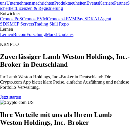
uns
Unternehmensnachrichten
Produktneuheiten
Events
Karriere
Partner
S
icherheit
Lizenzen & Registrierung
Entwickler
Cronos PoS
Cronos EVM
Cronos zkEVM
Pay SDK
AI Agent
SDK
MCP Servers
Trading Skill Repo
Lernen
Lernen
Bitcoin
Forschung
Markt-Updates
KRYPTO
Zuverlässiger Lamb Weston Holdings, Inc.-
Broker in Deutschland
Ihr Lamb Weston Holdings, Inc.-Broker in Deutschland: Die
Crypto.com App bietet klare Preise, einfache Ausführung und nahtlose
Portfolio-Verwaltung.
Jetzt starten
Ihre Vorteile mit uns als Ihrem Lamb
Weston Holdings, Inc.-Broker