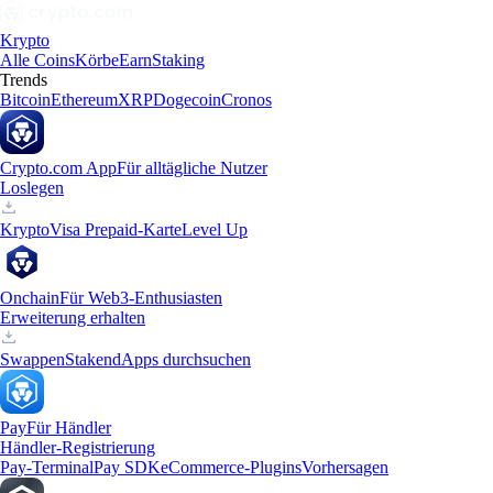
Krypto
Alle Coins
Körbe
Earn
Staking
Trends
Bitcoin
Ethereum
XRP
Dogecoin
Cronos
Crypto.com App
Für alltägliche Nutzer
Loslegen
Krypto
Visa Prepaid-Karte
Level Up
Onchain
Für Web3-Enthusiasten
Erweiterung erhalten
Swappen
Staken
dApps durchsuchen
Pay
Für Händler
Händler-Registrierung
Pay-Terminal
Pay SDK
eCommerce-Plugins
Vorhersagen