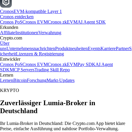
Cronos
EVM-kompatible Layer 1
Cronos entdecken
Cronos PoS
Cronos EVM
Cronos zkEVM
AI Agent SDK
Erkunden
Affiliate
Institutionen
Verwahrung
Crypto.com
Über
uns
Unternehmensnachrichten
Produktneuheiten
Events
Karriere
Partner
S
icherheit
Lizenzen & Registrierung
Entwickler
Cronos PoS
Cronos EVM
Cronos zkEVM
Pay SDK
AI Agent
SDK
MCP Servers
Trading Skill Repo
Lernen
Lernen
Bitcoin
Forschung
Markt-Updates
KRYPTO
Zuverlässiger Lumia-Broker in
Deutschland
Ihr Lumia-Broker in Deutschland: Die Crypto.com App bietet klare
Preise, einfache Ausführung und nahtlose Portfolio-Verwaltung.