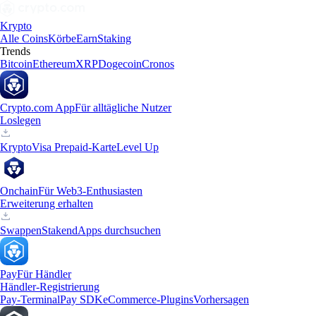
Krypto
Alle Coins
Körbe
Earn
Staking
Trends
Bitcoin
Ethereum
XRP
Dogecoin
Cronos
Crypto.com App
Für alltägliche Nutzer
Loslegen
Krypto
Visa Prepaid-Karte
Level Up
Onchain
Für Web3-Enthusiasten
Erweiterung erhalten
Swappen
Staken
dApps durchsuchen
Pay
Für Händler
Händler-Registrierung
Pay-Terminal
Pay SDK
eCommerce-Plugins
Vorhersagen