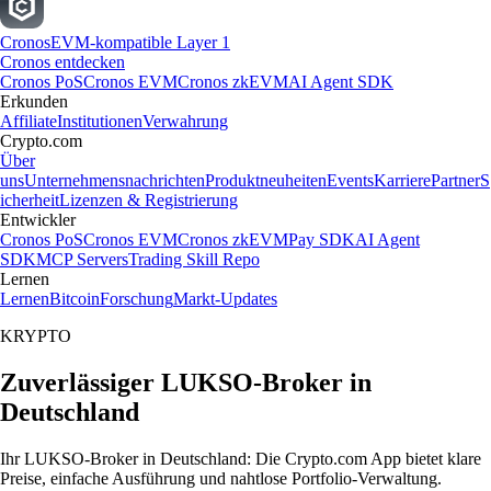
Cronos
EVM-kompatible Layer 1
Cronos entdecken
Cronos PoS
Cronos EVM
Cronos zkEVM
AI Agent SDK
Erkunden
Affiliate
Institutionen
Verwahrung
Crypto.com
Über
uns
Unternehmensnachrichten
Produktneuheiten
Events
Karriere
Partner
S
icherheit
Lizenzen & Registrierung
Entwickler
Cronos PoS
Cronos EVM
Cronos zkEVM
Pay SDK
AI Agent
SDK
MCP Servers
Trading Skill Repo
Lernen
Lernen
Bitcoin
Forschung
Markt-Updates
KRYPTO
Zuverlässiger LUKSO-Broker in
Deutschland
Ihr LUKSO-Broker in Deutschland: Die Crypto.com App bietet klare
Preise, einfache Ausführung und nahtlose Portfolio-Verwaltung.