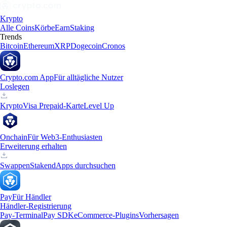
Krypto
Alle Coins
Körbe
Earn
Staking
Trends
Bitcoin
Ethereum
XRP
Dogecoin
Cronos
Crypto.com App
Für alltägliche Nutzer
Loslegen
Krypto
Visa Prepaid-Karte
Level Up
Onchain
Für Web3-Enthusiasten
Erweiterung erhalten
Swappen
Staken
dApps durchsuchen
Pay
Für Händler
Händler-Registrierung
Pay-Terminal
Pay SDK
eCommerce-Plugins
Vorhersagen