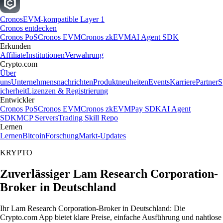
Cronos
EVM-kompatible Layer 1
Cronos entdecken
Cronos PoS
Cronos EVM
Cronos zkEVM
AI Agent SDK
Erkunden
Affiliate
Institutionen
Verwahrung
Crypto.com
Über
uns
Unternehmensnachrichten
Produktneuheiten
Events
Karriere
Partner
S
icherheit
Lizenzen & Registrierung
Entwickler
Cronos PoS
Cronos EVM
Cronos zkEVM
Pay SDK
AI Agent
SDK
MCP Servers
Trading Skill Repo
Lernen
Lernen
Bitcoin
Forschung
Markt-Updates
KRYPTO
Zuverlässiger Lam Research Corporation-
Broker in Deutschland
Ihr Lam Research Corporation-Broker in Deutschland: Die
Crypto.com App bietet klare Preise, einfache Ausführung und nahtlose