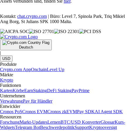
Assets verbunden sind, finden Sie
hier
.
Kontakt:
chat.crypto.com
| Büro: Level 7, Spinola Park, Triq Mikiel
Ang Borg, St Julians SPK 1000 Malta.
Deutsch
|
USD
Produkte
Crypto.com App
Onchain
Level Up
Märkte
Krypto
Funktionen
Karten
Körbe
Earn
Staking
DeFi Staking
Pay
Prime
Unternehmen
Verwahrung
Pay für Händler
Entwickler
Cronos PoS
Cronos EVM
Cronos zkEVM
Pay SDK
AI Agent SDK
Ressourcen
Forschung
Markt-Updates
Lernen
BTC/USD Konverter
Glossar
Kurs-
Widgets
Telegram Bot
Beschwerdepolitik
Support
Kryptooversigt