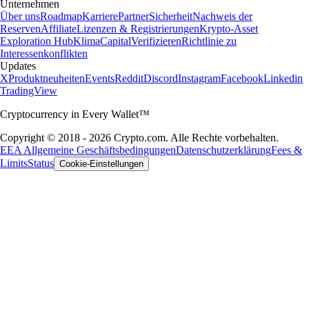
Unternehmen
Über uns
Roadmap
Karriere
Partner
Sicherheit
Nachweis der
Reserven
Affiliate
Lizenzen & Registrierungen
Krypto-Asset
Exploration Hub
Klima
Capital
Verifizieren
Richtlinie zu
Interessenkonflikten
Updates
X
Produktneuheiten
Events
Reddit
Discord
Instagram
Facebook
Linkedin
TradingView
Cryptocurrency in Every Wallet™
Copyright © 2018 - 2026 Crypto.com. Alle Rechte vorbehalten.
EEA Allgemeine Geschäftsbedingungen
Datenschutzerklärung
Fees &
Limits
Status
Cookie-Einstellungen