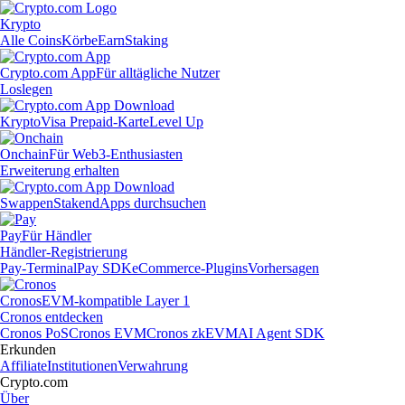
Krypto
Alle Coins
Körbe
Earn
Staking
Crypto.com App
Für alltägliche Nutzer
Loslegen
Krypto
Visa Prepaid-Karte
Level Up
Onchain
Für Web3-Enthusiasten
Erweiterung erhalten
Swappen
Staken
dApps durchsuchen
Pay
Für Händler
Händler-Registrierung
Pay-Terminal
Pay SDK
eCommerce-Plugins
Vorhersagen
Cronos
EVM-kompatible Layer 1
Cronos entdecken
Cronos PoS
Cronos EVM
Cronos zkEVM
AI Agent SDK
Erkunden
Affiliate
Institutionen
Verwahrung
Crypto.com
Über