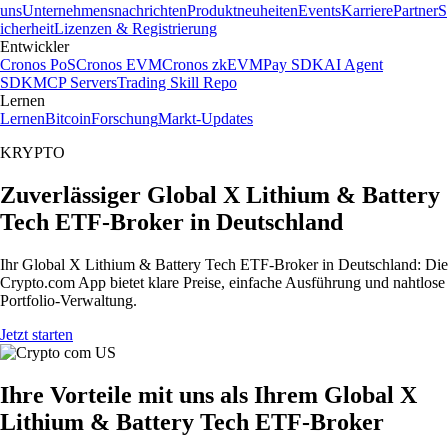
uns
Unternehmensnachrichten
Produktneuheiten
Events
Karriere
Partner
S
icherheit
Lizenzen & Registrierung
Entwickler
Cronos PoS
Cronos EVM
Cronos zkEVM
Pay SDK
AI Agent
SDK
MCP Servers
Trading Skill Repo
Lernen
Lernen
Bitcoin
Forschung
Markt-Updates
KRYPTO
Zuverlässiger Global X Lithium & Battery
Tech ETF-Broker in Deutschland
Ihr Global X Lithium & Battery Tech ETF-Broker in Deutschland: Die
Crypto.com App bietet klare Preise, einfache Ausführung und nahtlose
Portfolio-Verwaltung.
Jetzt starten
Ihre Vorteile mit uns als Ihrem Global X
Lithium & Battery Tech ETF-Broker