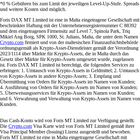
*0 % Gebühren bis zum Limit der jeweiligen Level-Up-Stufe. Spreads
und weitere Kosten sind möglich.
Foris DAX MT Limited ist eine in Malta eingetragene Gesellschaft mit
beschränkter Haftung mit der Unternehmensregisternummer C 88392
und dem eingetragenen Firmensitz auf Level 7, Spinola Park, Triq
Mikiel Ang Borg, SPK 1000, St. Julians, Malta, die unter dem Namen
Crypto.com
firmiert und von der maltesischen Finanzaufsichtsbehörde
ordnungsgemäß als Krypto-Asset-Dienstleister gemäß der Verordnung
2023/1114 über Märkte für Krypto-Assets, die in Malta durch das
Gesetz über Märkte für Krypto-Assets umgesetzt wurde, zugelassen
ist. Foris DAX MT Limited ist berechtigt, die folgenden Services zu
erbringen: 1. Umtausch von Krypto-Assets in Geldmittel; 2. Umtausch
von Krypto-Assets in andere Krypto-Assets; 3. Empfang und
Übermittlung von Orders für Krypto-Assets im Namen von Kunden;
4. Ausführung von Orders für Krypto-Assets im Namen von Kunden;
5. Überweisungsservices für Krypto-Assets im Namen von Kunden;
und 6. Verwahrung und Verwaltung von Krypto-Assets im Namen von
Kunden.
Das Cash-Konto wird von Foris MT Limited zur Verfügung gestellt.
Die
Crypto.com
Visa Karte wird von Foris MT Limited gemäß ihrer
Visa Principal Member (Issuing) Lizenz ausgestellt und beworben.
Foris MT Limited ist eine in Malta eingetragene Gesellschaft mit