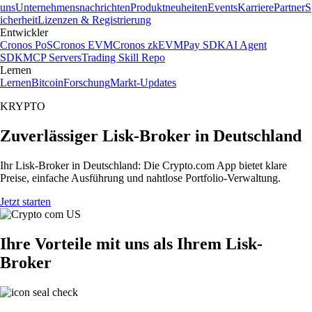
uns
Unternehmensnachrichten
Produktneuheiten
Events
Karriere
Partner
S
icherheit
Lizenzen & Registrierung
Entwickler
Cronos PoS
Cronos EVM
Cronos zkEVM
Pay SDK
AI Agent
SDK
MCP Servers
Trading Skill Repo
Lernen
Lernen
Bitcoin
Forschung
Markt-Updates
KRYPTO
Zuverlässiger Lisk-Broker in Deutschland
Ihr Lisk-Broker in Deutschland: Die Crypto.com App bietet klare
Preise, einfache Ausführung und nahtlose Portfolio-Verwaltung.
Jetzt starten
Ihre Vorteile mit uns als Ihrem Lisk-
Broker