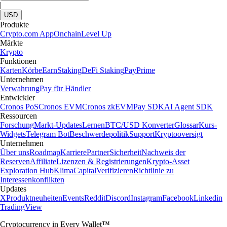
|
USD
Produkte
Crypto.com App
Onchain
Level Up
Märkte
Krypto
Funktionen
Karten
Körbe
Earn
Staking
DeFi Staking
Pay
Prime
Unternehmen
Verwahrung
Pay für Händler
Entwickler
Cronos PoS
Cronos EVM
Cronos zkEVM
Pay SDK
AI Agent SDK
Ressourcen
Forschung
Markt-Updates
Lernen
BTC/USD Konverter
Glossar
Kurs-
Widgets
Telegram Bot
Beschwerdepolitik
Support
Kryptooversigt
Unternehmen
Über uns
Roadmap
Karriere
Partner
Sicherheit
Nachweis der
Reserven
Affiliate
Lizenzen & Registrierungen
Krypto-Asset
Exploration Hub
Klima
Capital
Verifizieren
Richtlinie zu
Interessenkonflikten
Updates
X
Produktneuheiten
Events
Reddit
Discord
Instagram
Facebook
Linkedin
TradingView
Cryptocurrency in Every Wallet™