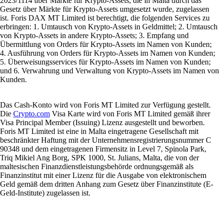
2023/1114 über Märkte für Krypto-Assets, die in Malta durch das
Gesetz über Märkte für Krypto-Assets umgesetzt wurde, zugelassen
ist. Foris DAX MT Limited ist berechtigt, die folgenden Services zu
erbringen: 1. Umtausch von Krypto-Assets in Geldmittel; 2. Umtausch
von Krypto-Assets in andere Krypto-Assets; 3. Empfang und
Übermittlung von Orders für Krypto-Assets im Namen von Kunden;
4. Ausführung von Orders für Krypto-Assets im Namen von Kunden;
5. Überweisungsservices für Krypto-Assets im Namen von Kunden;
und 6. Verwahrung und Verwaltung von Krypto-Assets im Namen von
Kunden.
Das Cash-Konto wird von Foris MT Limited zur Verfügung gestellt.
Die
Crypto.com
Visa Karte wird von Foris MT Limited gemäß ihrer
Visa Principal Member (Issuing) Lizenz ausgestellt und beworben.
Foris MT Limited ist eine in Malta eingetragene Gesellschaft mit
beschränkter Haftung mit der Unternehmensregistrierungsnummer C
90348 und dem eingetragenen Firmensitz in Level 7, Spinola Park,
Triq Mikiel Ang Borg, SPK 1000, St. Julians, Malta, die von der
maltesischen Finanzdienstleistungsbehörde ordnungsgemäß als
Finanzinstitut mit einer Lizenz für die Ausgabe von elektronischem
Geld gemäß dem dritten Anhang zum Gesetz über Finanzinstitute (E-
Geld-Institute) zugelassen ist.