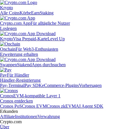
Krypto
Alle Coins
Körbe
Earn
Staking
Crypto.com App
Für alltägliche Nutzer
Loslegen
Krypto
Visa Prepaid-Karte
Level Up
Onchain
Für Web3-Enthusiasten
Erweiterung erhalten
Swappen
Staken
dApps durchsuchen
Pay
Für Händler
Händler-Registrierung
Pay-Terminal
Pay SDK
eCommerce-Plugins
Vorhersagen
Cronos
EVM-kompatible Layer 1
Cronos entdecken
Cronos PoS
Cronos EVM
Cronos zkEVM
AI Agent SDK
Erkunden
Affiliate
Institutionen
Verwahrung
Crypto.com
Über