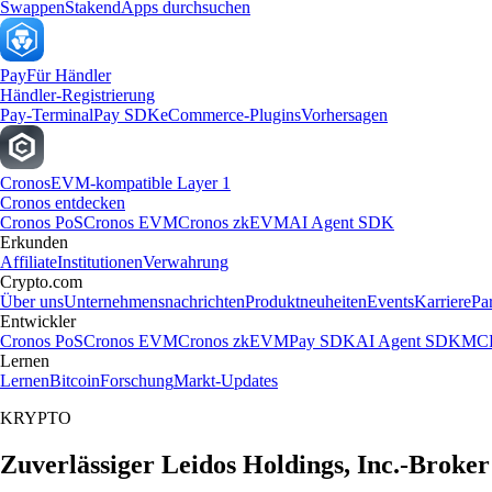
Swappen
Staken
dApps durchsuchen
Pay
Für Händler
Händler-Registrierung
Pay-Terminal
Pay SDK
eCommerce-Plugins
Vorhersagen
Cronos
EVM-kompatible Layer 1
Cronos entdecken
Cronos PoS
Cronos EVM
Cronos zkEVM
AI Agent SDK
Erkunden
Affiliate
Institutionen
Verwahrung
Crypto.com
Über uns
Unternehmensnachrichten
Produktneuheiten
Events
Karriere
Pa
Entwickler
Cronos PoS
Cronos EVM
Cronos zkEVM
Pay SDK
AI Agent SDK
MCP
Lernen
Lernen
Bitcoin
Forschung
Markt-Updates
KRYPTO
Zuverlässiger Leidos Holdings, Inc.-Broker