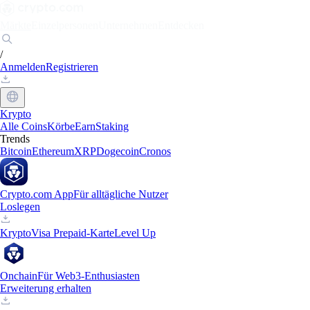
Märkte
Einzelpersonen
Unternehmen
Entdecken
/
Anmelden
Registrieren
Krypto
Alle Coins
Körbe
Earn
Staking
Trends
Bitcoin
Ethereum
XRP
Dogecoin
Cronos
Crypto.com App
Für alltägliche Nutzer
Loslegen
Krypto
Visa Prepaid-Karte
Level Up
Onchain
Für Web3-Enthusiasten
Erweiterung erhalten