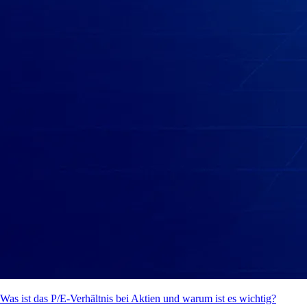
Was ist das P/E-Verhältnis bei Aktien und warum ist es wichtig?