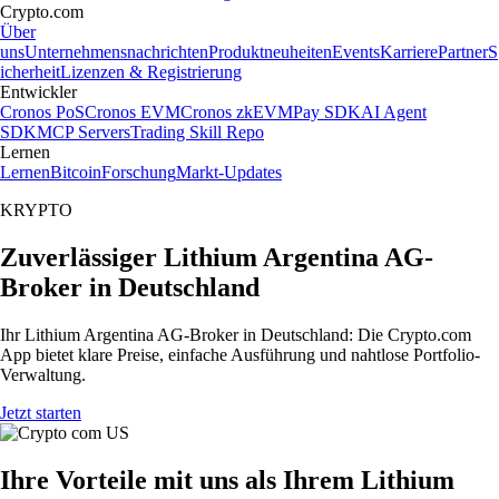
Crypto.com
Über
uns
Unternehmensnachrichten
Produktneuheiten
Events
Karriere
Partner
S
icherheit
Lizenzen & Registrierung
Entwickler
Cronos PoS
Cronos EVM
Cronos zkEVM
Pay SDK
AI Agent
SDK
MCP Servers
Trading Skill Repo
Lernen
Lernen
Bitcoin
Forschung
Markt-Updates
KRYPTO
Zuverlässiger Lithium Argentina AG-
Broker in Deutschland
Ihr Lithium Argentina AG-Broker in Deutschland: Die Crypto.com
App bietet klare Preise, einfache Ausführung und nahtlose Portfolio-
Verwaltung.
Jetzt starten
Ihre Vorteile mit uns als Ihrem Lithium