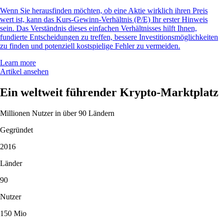
Wenn Sie herausfinden möchten, ob eine Aktie wirklich ihren Preis
wert ist, kann das Kurs-Gewinn-Verhältnis (P/E) Ihr erster Hinweis
sein. Das Verständnis dieses einfachen Verhältnisses hilft Ihnen,
fundierte Entscheidungen zu treffen, bessere Investitionsmöglichkeiten
zu finden und potenziell kostspielige Fehler zu vermeiden.
Learn more
Artikel ansehen
Ein weltweit führender Krypto-Marktplatz
Millionen Nutzer in über 90 Ländern
Gegründet
2016
Länder
90
Nutzer
150 Mio