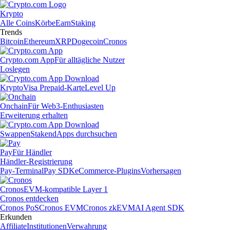
Krypto
Alle Coins
Körbe
Earn
Staking
Trends
Bitcoin
Ethereum
XRP
Dogecoin
Cronos
Crypto.com App
Für alltägliche Nutzer
Loslegen
Krypto
Visa Prepaid-Karte
Level Up
Onchain
Für Web3-Enthusiasten
Erweiterung erhalten
Swappen
Staken
dApps durchsuchen
Pay
Für Händler
Händler-Registrierung
Pay-Terminal
Pay SDK
eCommerce-Plugins
Vorhersagen
Cronos
EVM-kompatible Layer 1
Cronos entdecken
Cronos PoS
Cronos EVM
Cronos zkEVM
AI Agent SDK
Erkunden
Affiliate
Institutionen
Verwahrung