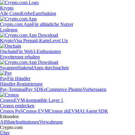
Krypto
Alle Coins
Körbe
Earn
Staking
Crypto.com App
Für alltägliche Nutzer
Loslegen
Krypto
Visa Prepaid-Karte
Level Up
Onchain
Für Web3-Enthusiasten
Erweiterung erhalten
Swappen
Staken
dApps durchsuchen
Pay
Für Händler
Händler-Registrierung
Pay-Terminal
Pay SDK
eCommerce-Plugins
Vorhersagen
Cronos
EVM-kompatible Layer 1
Cronos entdecken
Cronos PoS
Cronos EVM
Cronos zkEVM
AI Agent SDK
Erkunden
Affiliate
Institutionen
Verwahrung
Crypto.com
Über