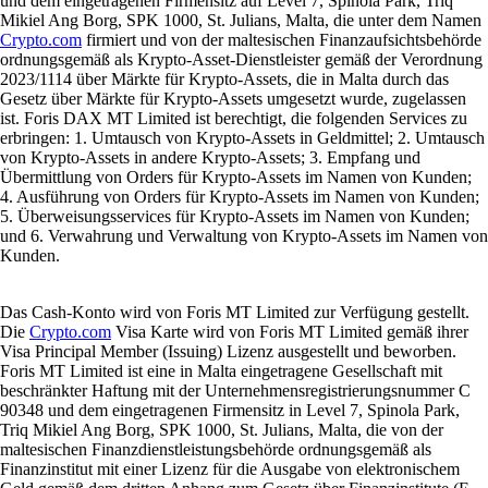
und dem eingetragenen Firmensitz auf Level 7, Spinola Park, Triq
Mikiel Ang Borg, SPK 1000, St. Julians, Malta, die unter dem Namen
Crypto.com
firmiert und von der maltesischen Finanzaufsichtsbehörde
ordnungsgemäß als Krypto-Asset-Dienstleister gemäß der Verordnung
2023/1114 über Märkte für Krypto-Assets, die in Malta durch das
Gesetz über Märkte für Krypto-Assets umgesetzt wurde, zugelassen
ist. Foris DAX MT Limited ist berechtigt, die folgenden Services zu
erbringen: 1. Umtausch von Krypto-Assets in Geldmittel; 2. Umtausch
von Krypto-Assets in andere Krypto-Assets; 3. Empfang und
Übermittlung von Orders für Krypto-Assets im Namen von Kunden;
4. Ausführung von Orders für Krypto-Assets im Namen von Kunden;
5. Überweisungsservices für Krypto-Assets im Namen von Kunden;
und 6. Verwahrung und Verwaltung von Krypto-Assets im Namen von
Kunden.
Das Cash-Konto wird von Foris MT Limited zur Verfügung gestellt.
Die
Crypto.com
Visa Karte wird von Foris MT Limited gemäß ihrer
Visa Principal Member (Issuing) Lizenz ausgestellt und beworben.
Foris MT Limited ist eine in Malta eingetragene Gesellschaft mit
beschränkter Haftung mit der Unternehmensregistrierungsnummer C
90348 und dem eingetragenen Firmensitz in Level 7, Spinola Park,
Triq Mikiel Ang Borg, SPK 1000, St. Julians, Malta, die von der
maltesischen Finanzdienstleistungsbehörde ordnungsgemäß als
Finanzinstitut mit einer Lizenz für die Ausgabe von elektronischem