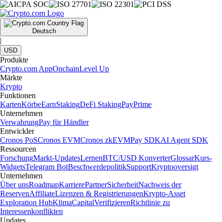
Deutsch
|
USD
Produkte
Crypto.com App
Onchain
Level Up
Märkte
Krypto
Funktionen
Karten
Körbe
Earn
Staking
DeFi Staking
Pay
Prime
Unternehmen
Verwahrung
Pay für Händler
Entwickler
Cronos PoS
Cronos EVM
Cronos zkEVM
Pay SDK
AI Agent SDK
Ressourcen
Forschung
Markt-Updates
Lernen
BTC/USD Konverter
Glossar
Kurs-
Widgets
Telegram Bot
Beschwerdepolitik
Support
Kryptooversigt
Unternehmen
Über uns
Roadmap
Karriere
Partner
Sicherheit
Nachweis der
Reserven
Affiliate
Lizenzen & Registrierungen
Krypto-Asset
Exploration Hub
Klima
Capital
Verifizieren
Richtlinie zu
Interessenkonflikten
Updates