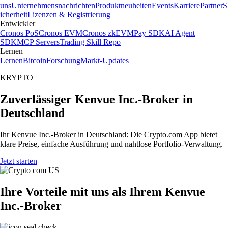
uns
Unternehmensnachrichten
Produktneuheiten
Events
Karriere
Partner
S
icherheit
Lizenzen & Registrierung
Entwickler
Cronos PoS
Cronos EVM
Cronos zkEVM
Pay SDK
AI Agent
SDK
MCP Servers
Trading Skill Repo
Lernen
Lernen
Bitcoin
Forschung
Markt-Updates
KRYPTO
Zuverlässiger Kenvue Inc.-Broker in
Deutschland
Ihr Kenvue Inc.-Broker in Deutschland: Die Crypto.com App bietet
klare Preise, einfache Ausführung und nahtlose Portfolio-Verwaltung.
Jetzt starten
Ihre Vorteile mit uns als Ihrem Kenvue
Inc.-Broker