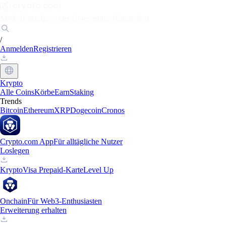
Märkte
Einzelpersonen
Unternehmen
Entdecken
/
Anmelden
Registrieren
Krypto
Alle Coins
Körbe
Earn
Staking
Trends
Bitcoin
Ethereum
XRP
Dogecoin
Cronos
Crypto.com App
Für alltägliche Nutzer
Loslegen
Krypto
Visa Prepaid-Karte
Level Up
Onchain
Für Web3-Enthusiasten
Erweiterung erhalten