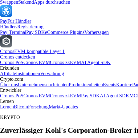
Swappen
Staken
dApps durchsuchen
Pay
Für Händler
Händler-Registrierung
Pay-Terminal
Pay SDK
eCommerce-Plugins
Vorhersagen
Cronos
EVM-kompatible Layer 1
Cronos entdecken
Cronos PoS
Cronos EVM
Cronos zkEVM
AI Agent SDK
Erkunden
Affiliate
Institutionen
Verwahrung
Crypto.com
Über uns
Unternehmensnachrichten
Produktneuheiten
Events
Karriere
Pa
Entwickler
Cronos PoS
Cronos EVM
Cronos zkEVM
Pay SDK
AI Agent SDK
MCP
Lernen
Lernen
Bitcoin
Forschung
Markt-Updates
KRYPTO
Zuverlässiger Kohl's Corporation-Broker i