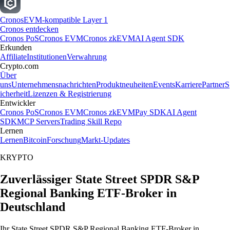
Cronos
EVM-kompatible Layer 1
Cronos entdecken
Cronos PoS
Cronos EVM
Cronos zkEVM
AI Agent SDK
Erkunden
Affiliate
Institutionen
Verwahrung
Crypto.com
Über
uns
Unternehmensnachrichten
Produktneuheiten
Events
Karriere
Partner
S
icherheit
Lizenzen & Registrierung
Entwickler
Cronos PoS
Cronos EVM
Cronos zkEVM
Pay SDK
AI Agent
SDK
MCP Servers
Trading Skill Repo
Lernen
Lernen
Bitcoin
Forschung
Markt-Updates
KRYPTO
Zuverlässiger State Street SPDR S&P
Regional Banking ETF-Broker in
Deutschland
Ihr State Street SPDR S&P Regional Banking ETF-Broker in