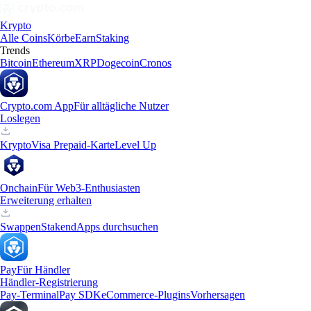
Krypto
Alle Coins
Körbe
Earn
Staking
Trends
Bitcoin
Ethereum
XRP
Dogecoin
Cronos
Crypto.com App
Für alltägliche Nutzer
Loslegen
Krypto
Visa Prepaid-Karte
Level Up
Onchain
Für Web3-Enthusiasten
Erweiterung erhalten
Swappen
Staken
dApps durchsuchen
Pay
Für Händler
Händler-Registrierung
Pay-Terminal
Pay SDK
eCommerce-Plugins
Vorhersagen