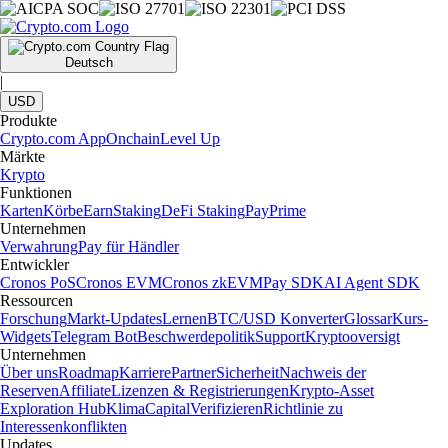
Deutsch
|
USD
Produkte
Crypto.com App
Onchain
Level Up
Märkte
Krypto
Funktionen
Karten
Körbe
Earn
Staking
DeFi Staking
Pay
Prime
Unternehmen
Verwahrung
Pay für Händler
Entwickler
Cronos PoS
Cronos EVM
Cronos zkEVM
Pay SDK
AI Agent SDK
Ressourcen
Forschung
Markt-Updates
Lernen
BTC/USD Konverter
Glossar
Kurs-
Widgets
Telegram Bot
Beschwerdepolitik
Support
Kryptooversigt
Unternehmen
Über uns
Roadmap
Karriere
Partner
Sicherheit
Nachweis der
Reserven
Affiliate
Lizenzen & Registrierungen
Krypto-Asset
Exploration Hub
Klima
Capital
Verifizieren
Richtlinie zu
Interessenkonflikten
Updates