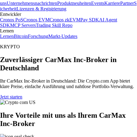
uns
Unternehmensnachrichten
Produktneuheiten
Events
Karriere
Partner
S
icherheit
Lizenzen & Registrierung
Entwickler
Cronos PoS
Cronos EVM
Cronos zkEVM
Pay SDK
AI Agent
SDK
MCP Servers
Trading Skill Repo
Lernen
Lernen
Bitcoin
Forschung
Markt-Updates
KRYPTO
Zuverlässiger CarMax Inc-Broker in
Deutschland
Ihr CarMax Inc-Broker in Deutschland: Die Crypto.com App bietet
klare Preise, einfache Ausführung und nahtlose Portfolio-Verwaltung.
Jetzt starten
Ihre Vorteile mit uns als Ihrem CarMax
Inc-Broker