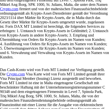
und dem eingetragenen Firmensitz auf Level 7, Spinola Park, Triq
Mikiel Ang Borg, SPK 1000, St. Julians, Malta, die unter dem Namen
Crypto.com
firmiert und von der maltesischen Finanzaufsichtsbehörde
ordnungsgemäß als Krypto-Asset-Dienstleister gemäß der Verordnung
2023/1114 über Märkte für Krypto-Assets, die in Malta durch das
Gesetz über Märkte für Krypto-Assets umgesetzt wurde, zugelassen
ist. Foris DAX MT Limited ist berechtigt, die folgenden Services zu
erbringen: 1. Umtausch von Krypto-Assets in Geldmittel; 2. Umtausch
von Krypto-Assets in andere Krypto-Assets; 3. Empfang und
Übermittlung von Orders für Krypto-Assets im Namen von Kunden;
4. Ausführung von Orders für Krypto-Assets im Namen von Kunden;
5. Überweisungsservices für Krypto-Assets im Namen von Kunden;
und 6. Verwahrung und Verwaltung von Krypto-Assets im Namen von
Kunden.
Das Cash-Konto wird von Foris MT Limited zur Verfügung gestellt.
Die
Crypto.com
Visa Karte wird von Foris MT Limited gemäß ihrer
Visa Principal Member (Issuing) Lizenz ausgestellt und beworben.
Foris MT Limited ist eine in Malta eingetragene Gesellschaft mit
beschränkter Haftung mit der Unternehmensregistrierungsnummer C
90348 und dem eingetragenen Firmensitz in Level 7, Spinola Park,
Triq Mikiel Ang Borg, SPK 1000, St. Julians, Malta, die von der
maltesischen Finanzdienstleistungsbehörde ordnungsgemäß als
Finanzinstitut mit einer Lizenz für die Ausgabe von elektronischem