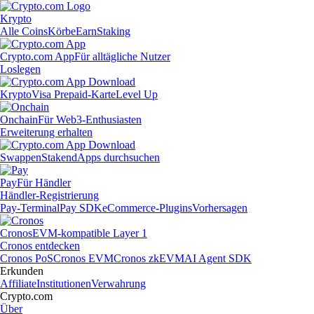
Krypto
Alle Coins
Körbe
Earn
Staking
Crypto.com App
Für alltägliche Nutzer
Loslegen
Krypto
Visa Prepaid-Karte
Level Up
Onchain
Für Web3-Enthusiasten
Erweiterung erhalten
Swappen
Staken
dApps durchsuchen
Pay
Für Händler
Händler-Registrierung
Pay-Terminal
Pay SDK
eCommerce-Plugins
Vorhersagen
Cronos
EVM-kompatible Layer 1
Cronos entdecken
Cronos PoS
Cronos EVM
Cronos zkEVM
AI Agent SDK
Erkunden
Affiliate
Institutionen
Verwahrung
Crypto.com
Über