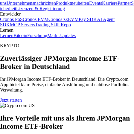
uns
Unternehmensnachrichten
Produktneuheiten
Events
Karriere
Partner
S
icherheit
Lizenzen & Registrierung
Entwickler
Cronos PoS
Cronos EVM
Cronos zkEVM
Pay SDK
AI Agent
SDK
MCP Servers
Trading Skill Repo
Lernen
Lernen
Bitcoin
Forschung
Markt-Updates
KRYPTO
Zuverlässiger JPMorgan Income ETF-
Broker in Deutschland
Ihr JPMorgan Income ETF-Broker in Deutschland: Die Crypto.com
App bietet klare Preise, einfache Ausführung und nahtlose Portfolio-
Verwaltung.
Jetzt starten
Ihre Vorteile mit uns als Ihrem JPMorgan
Income ETF-Broker