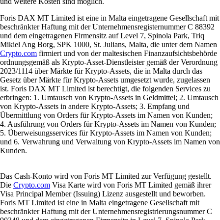
und weitere Kosten sind möglich.
Foris DAX MT Limited ist eine in Malta eingetragene Gesellschaft mit
beschränkter Haftung mit der Unternehmensregisternummer C 88392
und dem eingetragenen Firmensitz auf Level 7, Spinola Park, Triq
Mikiel Ang Borg, SPK 1000, St. Julians, Malta, die unter dem Namen
Crypto.com
firmiert und von der maltesischen Finanzaufsichtsbehörde
ordnungsgemäß als Krypto-Asset-Dienstleister gemäß der Verordnung
2023/1114 über Märkte für Krypto-Assets, die in Malta durch das
Gesetz über Märkte für Krypto-Assets umgesetzt wurde, zugelassen
ist. Foris DAX MT Limited ist berechtigt, die folgenden Services zu
erbringen: 1. Umtausch von Krypto-Assets in Geldmittel; 2. Umtausch
von Krypto-Assets in andere Krypto-Assets; 3. Empfang und
Übermittlung von Orders für Krypto-Assets im Namen von Kunden;
4. Ausführung von Orders für Krypto-Assets im Namen von Kunden;
5. Überweisungsservices für Krypto-Assets im Namen von Kunden;
und 6. Verwahrung und Verwaltung von Krypto-Assets im Namen von
Kunden.
Das Cash-Konto wird von Foris MT Limited zur Verfügung gestellt.
Die
Crypto.com
Visa Karte wird von Foris MT Limited gemäß ihrer
Visa Principal Member (Issuing) Lizenz ausgestellt und beworben.
Foris MT Limited ist eine in Malta eingetragene Gesellschaft mit
beschränkter Haftung mit der Unternehmensregistrierungsnummer C