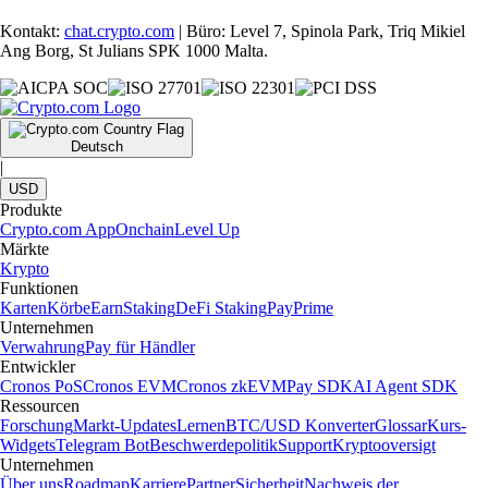
Kontakt:
chat.crypto.com
| Büro: Level 7, Spinola Park, Triq Mikiel
Ang Borg, St Julians SPK 1000 Malta.
Deutsch
|
USD
Produkte
Crypto.com App
Onchain
Level Up
Märkte
Krypto
Funktionen
Karten
Körbe
Earn
Staking
DeFi Staking
Pay
Prime
Unternehmen
Verwahrung
Pay für Händler
Entwickler
Cronos PoS
Cronos EVM
Cronos zkEVM
Pay SDK
AI Agent SDK
Ressourcen
Forschung
Markt-Updates
Lernen
BTC/USD Konverter
Glossar
Kurs-
Widgets
Telegram Bot
Beschwerdepolitik
Support
Kryptooversigt
Unternehmen
Über uns
Roadmap
Karriere
Partner
Sicherheit
Nachweis der