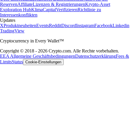
Reserven
Affiliate
Lizenzen & Registrierungen
Krypto-Asset
Exploration Hub
Klima
Capital
Verifizieren
Richtlinie zu
Interessenkonflikten
Updates
X
Produktneuheiten
Events
Reddit
Discord
Instagram
Facebook
Linkedin
TradingView
Cryptocurrency in Every Wallet™
Copyright © 2018 - 2026 Crypto.com. Alle Rechte vorbehalten.
EEA Allgemeine Geschäftsbedingungen
Datenschutzerklärung
Fees &
Limits
Status
Cookie-Einstellungen