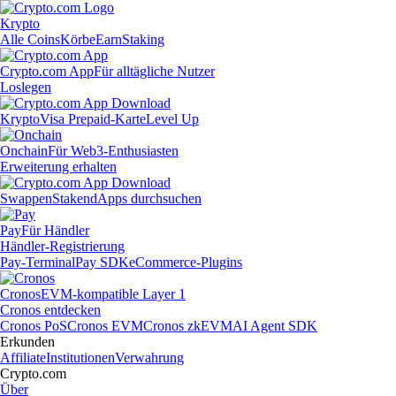
Krypto
Alle Coins
Körbe
Earn
Staking
Crypto.com App
Für alltägliche Nutzer
Loslegen
Krypto
Visa Prepaid-Karte
Level Up
Onchain
Für Web3-Enthusiasten
Erweiterung erhalten
Swappen
Staken
dApps durchsuchen
Pay
Für Händler
Händler-Registrierung
Pay-Terminal
Pay SDK
eCommerce-Plugins
Cronos
EVM-kompatible Layer 1
Cronos entdecken
Cronos PoS
Cronos EVM
Cronos zkEVM
AI Agent SDK
Erkunden
Affiliate
Institutionen
Verwahrung
Crypto.com
Über