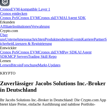
Cronos
EVM-kompatible Layer 1
Cronos entdecken
Cronos PoS
Cronos EVM
Cronos zkEVM
AI Agent SDK
Erkunden
Affiliate
Institutionen
Verwahrung
Crypto.com
Über
uns
Unternehmensnachrichten
Produktneuheiten
Events
Karriere
Partner
S
icherheit
Lizenzen & Registrierung
Entwickler
Cronos PoS
Cronos EVM
Cronos zkEVM
Pay SDK
AI Agent
SDK
MCP Servers
Trading Skill Repo
Lernen
Lernen
Bitcoin
Forschung
Markt-Updates
KRYPTO
Zuverlässiger Jacobs Solutions Inc.-Broker
in Deutschland
Ihr Jacobs Solutions Inc.-Broker in Deutschland: Die Crypto.com App
bietet klare Preise, einfache Ausführung und nahtlose Portfolio-