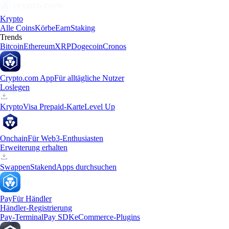
Krypto
Alle Coins
Körbe
Earn
Staking
Trends
Bitcoin
Ethereum
XRP
Dogecoin
Cronos
Crypto.com App
Für alltägliche Nutzer
Loslegen
Krypto
Visa Prepaid-Karte
Level Up
Onchain
Für Web3-Enthusiasten
Erweiterung erhalten
Swappen
Staken
dApps durchsuchen
Pay
Für Händler
Händler-Registrierung
Pay-Terminal
Pay SDK
eCommerce-Plugins