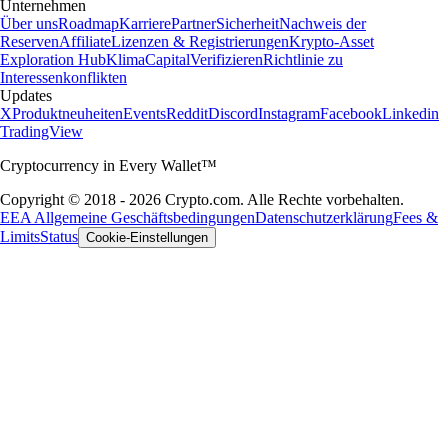
Unternehmen
Über uns
Roadmap
Karriere
Partner
Sicherheit
Nachweis der
Reserven
Affiliate
Lizenzen & Registrierungen
Krypto-Asset
Exploration Hub
Klima
Capital
Verifizieren
Richtlinie zu
Interessenkonflikten
Updates
X
Produktneuheiten
Events
Reddit
Discord
Instagram
Facebook
Linkedin
TradingView
Cryptocurrency in Every Wallet™
Copyright © 2018 - 2026 Crypto.com. Alle Rechte vorbehalten.
EEA Allgemeine Geschäftsbedingungen
Datenschutzerklärung
Fees &
Limits
Status
Cookie-Einstellungen