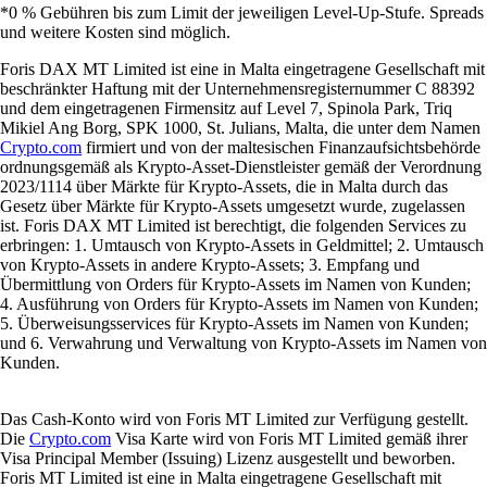
*0 % Gebühren bis zum Limit der jeweiligen Level-Up-Stufe. Spreads
und weitere Kosten sind möglich.
Foris DAX MT Limited ist eine in Malta eingetragene Gesellschaft mit
beschränkter Haftung mit der Unternehmensregisternummer C 88392
und dem eingetragenen Firmensitz auf Level 7, Spinola Park, Triq
Mikiel Ang Borg, SPK 1000, St. Julians, Malta, die unter dem Namen
Crypto.com
firmiert und von der maltesischen Finanzaufsichtsbehörde
ordnungsgemäß als Krypto-Asset-Dienstleister gemäß der Verordnung
2023/1114 über Märkte für Krypto-Assets, die in Malta durch das
Gesetz über Märkte für Krypto-Assets umgesetzt wurde, zugelassen
ist. Foris DAX MT Limited ist berechtigt, die folgenden Services zu
erbringen: 1. Umtausch von Krypto-Assets in Geldmittel; 2. Umtausch
von Krypto-Assets in andere Krypto-Assets; 3. Empfang und
Übermittlung von Orders für Krypto-Assets im Namen von Kunden;
4. Ausführung von Orders für Krypto-Assets im Namen von Kunden;
5. Überweisungsservices für Krypto-Assets im Namen von Kunden;
und 6. Verwahrung und Verwaltung von Krypto-Assets im Namen von
Kunden.
Das Cash-Konto wird von Foris MT Limited zur Verfügung gestellt.
Die
Crypto.com
Visa Karte wird von Foris MT Limited gemäß ihrer
Visa Principal Member (Issuing) Lizenz ausgestellt und beworben.
Foris MT Limited ist eine in Malta eingetragene Gesellschaft mit