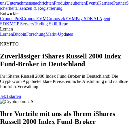
uns
Unternehmensnachrichten
Produktneuheiten
Events
Karriere
Partner
S
icherheit
Lizenzen & Registrierung
Entwickler
Cronos PoS
Cronos EVM
Cronos zkEVM
Pay SDK
AI Agent
SDK
MCP Servers
Trading Skill Repo
Lernen
Lernen
Bitcoin
Forschung
Markt-Updates
KRYPTO
Zuverlässiger iShares Russell 2000 Index
Fund-Broker in Deutschland
Ihr iShares Russell 2000 Index Fund-Broker in Deutschland: Die
Crypto.com App bietet klare Preise, einfache Ausführung und nahtlose
Portfolio-Verwaltung.
Jetzt starten
Ihre Vorteile mit uns als Ihrem iShares
Russell 2000 Index Fund-Broker