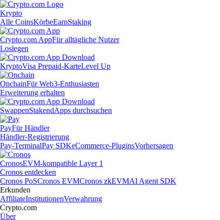
Krypto
Alle Coins
Körbe
Earn
Staking
Crypto.com App
Für alltägliche Nutzer
Loslegen
Krypto
Visa Prepaid-Karte
Level Up
Onchain
Für Web3-Enthusiasten
Erweiterung erhalten
Swappen
Staken
dApps durchsuchen
Pay
Für Händler
Händler-Registrierung
Pay-Terminal
Pay SDK
eCommerce-Plugins
Vorhersagen
Cronos
EVM-kompatible Layer 1
Cronos entdecken
Cronos PoS
Cronos EVM
Cronos zkEVM
AI Agent SDK
Erkunden
Affiliate
Institutionen
Verwahrung
Crypto.com
Über