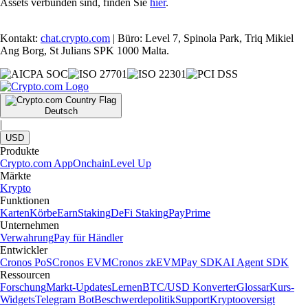
Assets verbunden sind, finden Sie
hier
.
Kontakt:
chat.crypto.com
| Büro: Level 7, Spinola Park, Triq Mikiel
Ang Borg, St Julians SPK 1000 Malta.
Deutsch
|
USD
Produkte
Crypto.com App
Onchain
Level Up
Märkte
Krypto
Funktionen
Karten
Körbe
Earn
Staking
DeFi Staking
Pay
Prime
Unternehmen
Verwahrung
Pay für Händler
Entwickler
Cronos PoS
Cronos EVM
Cronos zkEVM
Pay SDK
AI Agent SDK
Ressourcen
Forschung
Markt-Updates
Lernen
BTC/USD Konverter
Glossar
Kurs-
Widgets
Telegram Bot
Beschwerdepolitik
Support
Kryptooversigt