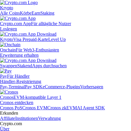
Krypto
Alle Coins
Körbe
Earn
Staking
Crypto.com App
Für alltägliche Nutzer
Loslegen
Krypto
Visa Prepaid-Karte
Level Up
Onchain
Für Web3-Enthusiasten
Erweiterung erhalten
Swappen
Staken
dApps durchsuchen
Pay
Für Händler
Händler-Registrierung
Pay-Terminal
Pay SDK
eCommerce-Plugins
Vorhersagen
Cronos
EVM-kompatible Layer 1
Cronos entdecken
Cronos PoS
Cronos EVM
Cronos zkEVM
AI Agent SDK
Erkunden
Affiliate
Institutionen
Verwahrung
Crypto.com
Über