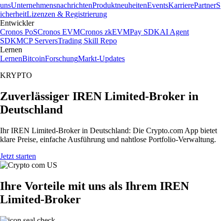
uns
Unternehmensnachrichten
Produktneuheiten
Events
Karriere
Partner
S
icherheit
Lizenzen & Registrierung
Entwickler
Cronos PoS
Cronos EVM
Cronos zkEVM
Pay SDK
AI Agent
SDK
MCP Servers
Trading Skill Repo
Lernen
Lernen
Bitcoin
Forschung
Markt-Updates
KRYPTO
Zuverlässiger IREN Limited-Broker in
Deutschland
Ihr IREN Limited-Broker in Deutschland: Die Crypto.com App bietet
klare Preise, einfache Ausführung und nahtlose Portfolio-Verwaltung.
Jetzt starten
Ihre Vorteile mit uns als Ihrem IREN
Limited-Broker