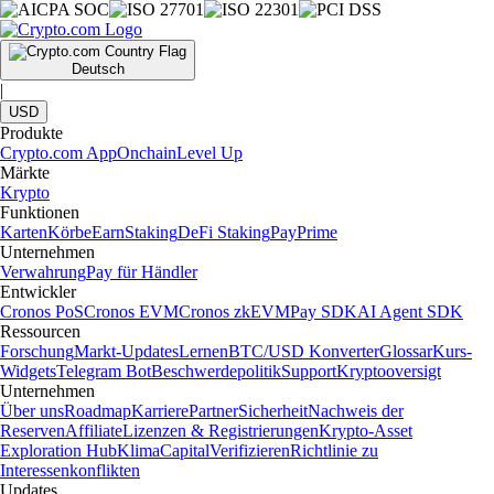
Deutsch
|
USD
Produkte
Crypto.com App
Onchain
Level Up
Märkte
Krypto
Funktionen
Karten
Körbe
Earn
Staking
DeFi Staking
Pay
Prime
Unternehmen
Verwahrung
Pay für Händler
Entwickler
Cronos PoS
Cronos EVM
Cronos zkEVM
Pay SDK
AI Agent SDK
Ressourcen
Forschung
Markt-Updates
Lernen
BTC/USD Konverter
Glossar
Kurs-
Widgets
Telegram Bot
Beschwerdepolitik
Support
Kryptooversigt
Unternehmen
Über uns
Roadmap
Karriere
Partner
Sicherheit
Nachweis der
Reserven
Affiliate
Lizenzen & Registrierungen
Krypto-Asset
Exploration Hub
Klima
Capital
Verifizieren
Richtlinie zu
Interessenkonflikten
Updates