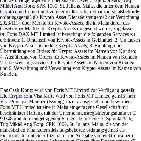
und dem eingetragenen Firmensitz auf Level 7, Spinola Park, Triq
Mikiel Ang Borg, SPK 1000, St. Julians, Malta, die unter dem Namen
Crypto.com
firmiert und von der maltesischen Finanzaufsichtsbehörde
ordnungsgemäß als Krypto-Asset-Dienstleister gemäß der Verordnung
2023/1114 über Märkte für Krypto-Assets, die in Malta durch das
Gesetz über Märkte für Krypto-Assets umgesetzt wurde, zugelassen
ist. Foris DAX MT Limited ist berechtigt, die folgenden Services zu
erbringen: 1. Umtausch von Krypto-Assets in Geldmittel; 2. Umtausch
von Krypto-Assets in andere Krypto-Assets; 3. Empfang und
Übermittlung von Orders für Krypto-Assets im Namen von Kunden;
4. Ausführung von Orders für Krypto-Assets im Namen von Kunden;
5. Überweisungsservices für Krypto-Assets im Namen von Kunden;
und 6. Verwahrung und Verwaltung von Krypto-Assets im Namen von
Kunden.
Das Cash-Konto wird von Foris MT Limited zur Verfügung gestellt.
Die
Crypto.com
Visa Karte wird von Foris MT Limited gemäß ihrer
Visa Principal Member (Issuing) Lizenz ausgestellt und beworben.
Foris MT Limited ist eine in Malta eingetragene Gesellschaft mit
beschränkter Haftung mit der Unternehmensregistrierungsnummer C
90348 und dem eingetragenen Firmensitz in Level 7, Spinola Park,
Triq Mikiel Ang Borg, SPK 1000, St. Julians, Malta, die von der
maltesischen Finanzdienstleistungsbehörde ordnungsgemäß als
Finanzinstitut mit einer Lizenz für die Ausgabe von elektronischem