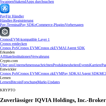
Swappen
Staken
dApps durchsuchen
Pay
Für Händler
Händler-Registrierung
Pay-Terminal
Pay SDK
eCommerce-Plugins
Vorhersagen
Cronos
EVM-kompatible Layer 1
Cronos entdecken
Cronos PoS
Cronos EVM
Cronos zkEVM
AI Agent SDK
Erkunden
Affiliate
Institutionen
Verwahrung
Crypto.com
Über uns
Unternehmensnachrichten
Produktneuheiten
Events
Karriere
Pa
Entwickler
Cronos PoS
Cronos EVM
Cronos zkEVM
Pay SDK
AI Agent SDK
MCP
Lernen
Lernen
Bitcoin
Forschung
Markt-Updates
KRYPTO
Zuverlässiger IQVIA Holdings, Inc.-Broker