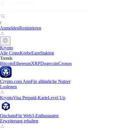
Märkte
Einzelpersonen
Unternehmen
Entdecken
/
Anmelden
Registrieren
Krypto
Alle Coins
Körbe
Earn
Staking
Trends
Bitcoin
Ethereum
XRP
Dogecoin
Cronos
Crypto.com App
Für alltägliche Nutzer
Loslegen
Krypto
Visa Prepaid-Karte
Level Up
Onchain
Für Web3-Enthusiasten
Erweiterung erhalten