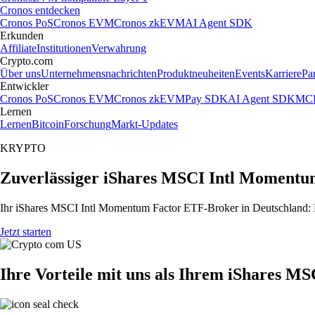
Cronos entdecken
Cronos PoS
Cronos EVM
Cronos zkEVM
AI Agent SDK
Erkunden
Affiliate
Institutionen
Verwahrung
Crypto.com
Über uns
Unternehmensnachrichten
Produktneuheiten
Events
Karriere
Pa
Entwickler
Cronos PoS
Cronos EVM
Cronos zkEVM
Pay SDK
AI Agent SDK
MCP
Lernen
Lernen
Bitcoin
Forschung
Markt-Updates
KRYPTO
Zuverlässiger iShares MSCI Intl Momentu
Ihr iShares MSCI Intl Momentum Factor ETF-Broker in Deutschland: Di
Jetzt starten
Ihre Vorteile mit uns als Ihrem iShares 