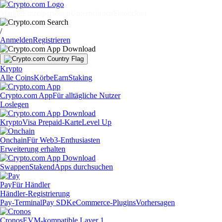
Märkte
Einzelpersonen
Unternehmen
Entdecken
/
Anmelden
Registrieren
Krypto
Alle Coins
Körbe
Earn
Staking
Crypto.com App
Für alltägliche Nutzer
Loslegen
Krypto
Visa Prepaid-Karte
Level Up
Onchain
Für Web3-Enthusiasten
Erweiterung erhalten
Swappen
Staken
dApps durchsuchen
Pay
Für Händler
Händler-Registrierung
Pay-Terminal
Pay SDK
eCommerce-Plugins
Vorhersagen
Cronos
EVM-kompatible Layer 1