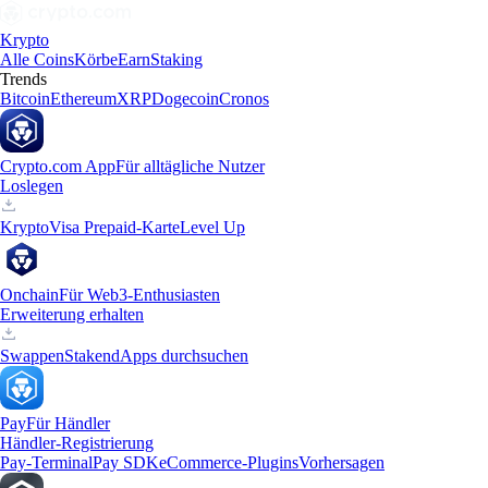
Krypto
Alle Coins
Körbe
Earn
Staking
Trends
Bitcoin
Ethereum
XRP
Dogecoin
Cronos
Crypto.com App
Für alltägliche Nutzer
Loslegen
Krypto
Visa Prepaid-Karte
Level Up
Onchain
Für Web3-Enthusiasten
Erweiterung erhalten
Swappen
Staken
dApps durchsuchen
Pay
Für Händler
Händler-Registrierung
Pay-Terminal
Pay SDK
eCommerce-Plugins
Vorhersagen