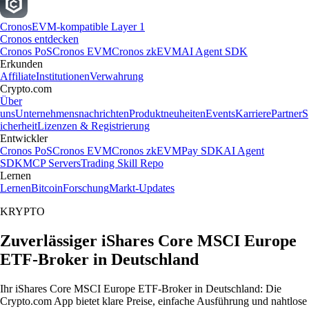
Cronos
EVM-kompatible Layer 1
Cronos entdecken
Cronos PoS
Cronos EVM
Cronos zkEVM
AI Agent SDK
Erkunden
Affiliate
Institutionen
Verwahrung
Crypto.com
Über
uns
Unternehmensnachrichten
Produktneuheiten
Events
Karriere
Partner
S
icherheit
Lizenzen & Registrierung
Entwickler
Cronos PoS
Cronos EVM
Cronos zkEVM
Pay SDK
AI Agent
SDK
MCP Servers
Trading Skill Repo
Lernen
Lernen
Bitcoin
Forschung
Markt-Updates
KRYPTO
Zuverlässiger iShares Core MSCI Europe
ETF-Broker in Deutschland
Ihr iShares Core MSCI Europe ETF-Broker in Deutschland: Die
Crypto.com App bietet klare Preise, einfache Ausführung und nahtlose