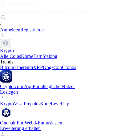
Märkte
Einzelpersonen
Unternehmen
Entdecken
/
Anmelden
Registrieren
Krypto
Alle Coins
Körbe
Earn
Staking
Trends
Bitcoin
Ethereum
XRP
Dogecoin
Cronos
Crypto.com App
Für alltägliche Nutzer
Loslegen
Krypto
Visa Prepaid-Karte
Level Up
Onchain
Für Web3-Enthusiasten
Erweiterung erhalten