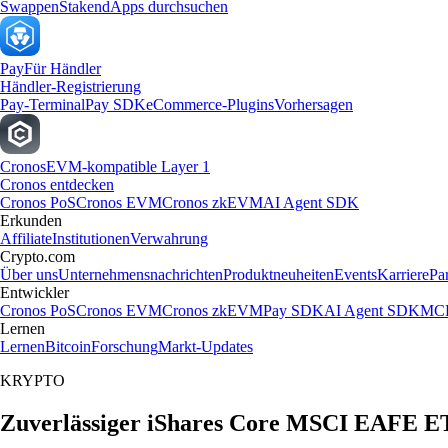
Swappen
Staken
dApps durchsuchen
Pay
Für Händler
Händler-Registrierung
Pay-Terminal
Pay SDK
eCommerce-Plugins
Vorhersagen
Cronos
EVM-kompatible Layer 1
Cronos entdecken
Cronos PoS
Cronos EVM
Cronos zkEVM
AI Agent SDK
Erkunden
Affiliate
Institutionen
Verwahrung
Crypto.com
Über uns
Unternehmensnachrichten
Produktneuheiten
Events
Karriere
Pa
Entwickler
Cronos PoS
Cronos EVM
Cronos zkEVM
Pay SDK
AI Agent SDK
MCP
Lernen
Lernen
Bitcoin
Forschung
Markt-Updates
KRYPTO
Zuverlässiger iShares Core MSCI EAFE ET