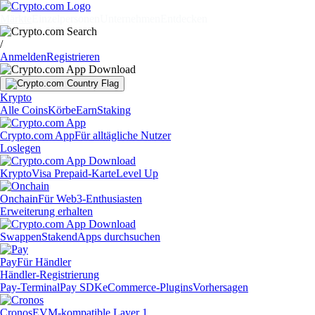
Märkte
Einzelpersonen
Unternehmen
Entdecken
/
Anmelden
Registrieren
Krypto
Alle Coins
Körbe
Earn
Staking
Crypto.com App
Für alltägliche Nutzer
Loslegen
Krypto
Visa Prepaid-Karte
Level Up
Onchain
Für Web3-Enthusiasten
Erweiterung erhalten
Swappen
Staken
dApps durchsuchen
Pay
Für Händler
Händler-Registrierung
Pay-Terminal
Pay SDK
eCommerce-Plugins
Vorhersagen
Cronos
EVM-kompatible Layer 1