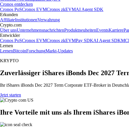
Cronos entdecken
Cronos PoS
Cronos EVM
Cronos zkEVM
AI Agent SDK
Erkunden
Affiliate
Institutionen
Verwahrung
Crypto.com
Über uns
Unternehmensnachrichten
Produktneuheiten
Events
Karriere
Pa
Entwickler
Cronos PoS
Cronos EVM
Cronos zkEVM
Pay SDK
AI Agent SDK
MCP
Lernen
Lernen
Bitcoin
Forschung
Markt-Updates
KRYPTO
Zuverlässiger iShares iBonds Dec 2027 Te
Ihr iShares iBonds Dec 2027 Term Corporate ETF-Broker in Deutschlan
Jetzt starten
Ihre Vorteile mit uns als Ihrem iShares i