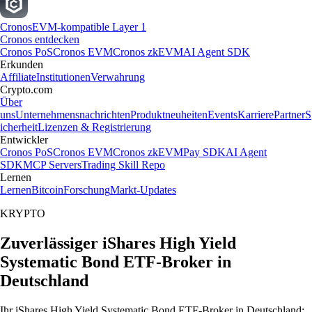
Cronos
EVM-kompatible Layer 1
Cronos entdecken
Cronos PoS
Cronos EVM
Cronos zkEVM
AI Agent SDK
Erkunden
Affiliate
Institutionen
Verwahrung
Crypto.com
Über
uns
Unternehmensnachrichten
Produktneuheiten
Events
Karriere
Partner
S
icherheit
Lizenzen & Registrierung
Entwickler
Cronos PoS
Cronos EVM
Cronos zkEVM
Pay SDK
AI Agent
SDK
MCP Servers
Trading Skill Repo
Lernen
Lernen
Bitcoin
Forschung
Markt-Updates
KRYPTO
Zuverlässiger iShares High Yield
Systematic Bond ETF-Broker in
Deutschland
Ihr iShares High Yield Systematic Bond ETF-Broker in Deutschland: