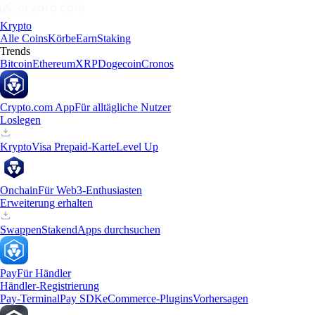
Krypto
Alle Coins
Körbe
Earn
Staking
Trends
Bitcoin
Ethereum
XRP
Dogecoin
Cronos
Crypto.com App
Für alltägliche Nutzer
Loslegen
Krypto
Visa Prepaid-Karte
Level Up
Onchain
Für Web3-Enthusiasten
Erweiterung erhalten
Swappen
Staken
dApps durchsuchen
Pay
Für Händler
Händler-Registrierung
Pay-Terminal
Pay SDK
eCommerce-Plugins
Vorhersagen