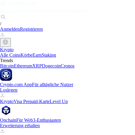
Märkte
Einzelpersonen
Unternehmen
Entdecken
/
Anmelden
Registrieren
Krypto
Alle Coins
Körbe
Earn
Staking
Trends
Bitcoin
Ethereum
XRP
Dogecoin
Cronos
Crypto.com App
Für alltägliche Nutzer
Loslegen
Krypto
Visa Prepaid-Karte
Level Up
Onchain
Für Web3-Enthusiasten
Erweiterung erhalten