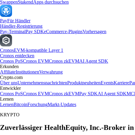
Swappen
Staken
dApps durchsuchen
Pay
Für Händler
Händler-Registrierung
Pay-Terminal
Pay SDK
eCommerce-Plugins
Vorhersagen
Cronos
EVM-kompatible Layer 1
Cronos entdecken
Cronos PoS
Cronos EVM
Cronos zkEVM
AI Agent SDK
Erkunden
Affiliate
Institutionen
Verwahrung
Crypto.com
Über uns
Unternehmensnachrichten
Produktneuheiten
Events
Karriere
Pa
Entwickler
Cronos PoS
Cronos EVM
Cronos zkEVM
Pay SDK
AI Agent SDK
MCP
Lernen
Lernen
Bitcoin
Forschung
Markt-Updates
KRYPTO
Zuverlässiger HealthEquity, Inc.-Broker i