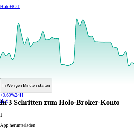
Holo
HOT
In Wenigen Minuten starten
$
0.000291
EUR
+
0.60
%
24H
Buy
In 3 Schritten zum Holo-Broker-Konto
1
App herunterladen