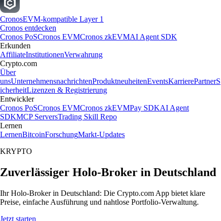
Cronos
EVM-kompatible Layer 1
Cronos entdecken
Cronos PoS
Cronos EVM
Cronos zkEVM
AI Agent SDK
Erkunden
Affiliate
Institutionen
Verwahrung
Crypto.com
Über
uns
Unternehmensnachrichten
Produktneuheiten
Events
Karriere
Partner
S
icherheit
Lizenzen & Registrierung
Entwickler
Cronos PoS
Cronos EVM
Cronos zkEVM
Pay SDK
AI Agent
SDK
MCP Servers
Trading Skill Repo
Lernen
Lernen
Bitcoin
Forschung
Markt-Updates
KRYPTO
Zuverlässiger Holo-Broker in Deutschland
Ihr Holo-Broker in Deutschland: Die Crypto.com App bietet klare
Preise, einfache Ausführung und nahtlose Portfolio-Verwaltung.
Jetzt starten