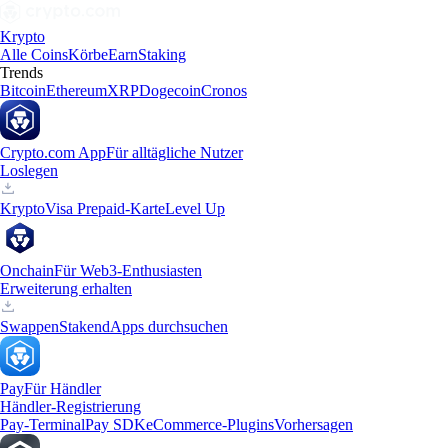
Krypto
Alle Coins
Körbe
Earn
Staking
Trends
Bitcoin
Ethereum
XRP
Dogecoin
Cronos
Crypto.com App
Für alltägliche Nutzer
Loslegen
Krypto
Visa Prepaid-Karte
Level Up
Onchain
Für Web3-Enthusiasten
Erweiterung erhalten
Swappen
Staken
dApps durchsuchen
Pay
Für Händler
Händler-Registrierung
Pay-Terminal
Pay SDK
eCommerce-Plugins
Vorhersagen