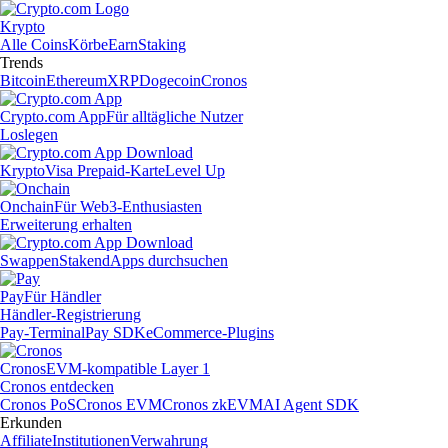
Krypto
Alle Coins
Körbe
Earn
Staking
Trends
Bitcoin
Ethereum
XRP
Dogecoin
Cronos
Crypto.com App
Für alltägliche Nutzer
Loslegen
Krypto
Visa Prepaid-Karte
Level Up
Onchain
Für Web3-Enthusiasten
Erweiterung erhalten
Swappen
Staken
dApps durchsuchen
Pay
Für Händler
Händler-Registrierung
Pay-Terminal
Pay SDK
eCommerce-Plugins
Cronos
EVM-kompatible Layer 1
Cronos entdecken
Cronos PoS
Cronos EVM
Cronos zkEVM
AI Agent SDK
Erkunden
Affiliate
Institutionen
Verwahrung