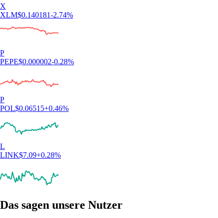
X
XLM
$
0.140181
-2.74
%
P
PEPE
$
0.000002
-0.28
%
P
POL
$
0.06515
+
0.46
%
L
LINK
$
7.09
+
0.28
%
Das sagen unsere Nutzer