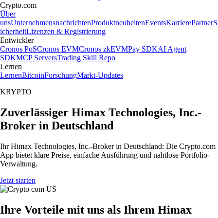
Crypto.com
Über
uns
Unternehmensnachrichten
Produktneuheiten
Events
Karriere
Partner
S
icherheit
Lizenzen & Registrierung
Entwickler
Cronos PoS
Cronos EVM
Cronos zkEVM
Pay SDK
AI Agent
SDK
MCP Servers
Trading Skill Repo
Lernen
Lernen
Bitcoin
Forschung
Markt-Updates
KRYPTO
Zuverlässiger Himax Technologies, Inc.-
Broker in Deutschland
Ihr Himax Technologies, Inc.-Broker in Deutschland: Die Crypto.com
App bietet klare Preise, einfache Ausführung und nahtlose Portfolio-
Verwaltung.
Jetzt starten
Ihre Vorteile mit uns als Ihrem Himax