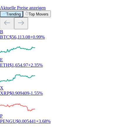
Aktuelle Preise anzeigen
Trending
Top Movers
B
BTC
$
56,113.08
+
0.99
%
E
ETH
$
1,654.97
+
2.35
%
X
XRP
$
0.909409
-1.55
%
P
PENGU
$
0.005441
+
3.68
%