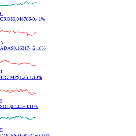
C
CRO
$
0.046786
-0.41
%
A
ADA
$
0.163174
-2.18
%
T
TRUMP
$
1.26
-1.10
%
S
SOL
$
64.04
+
0.11
%
D
DOGE
$
0.060504
+
0.21
%