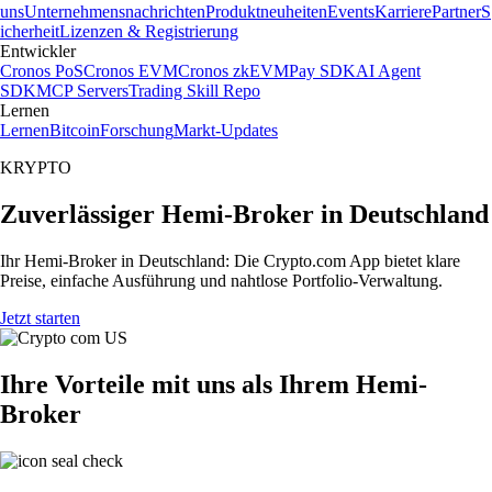
uns
Unternehmensnachrichten
Produktneuheiten
Events
Karriere
Partner
S
icherheit
Lizenzen & Registrierung
Entwickler
Cronos PoS
Cronos EVM
Cronos zkEVM
Pay SDK
AI Agent
SDK
MCP Servers
Trading Skill Repo
Lernen
Lernen
Bitcoin
Forschung
Markt-Updates
KRYPTO
Zuverlässiger Hemi-Broker in Deutschland
Ihr Hemi-Broker in Deutschland: Die Crypto.com App bietet klare
Preise, einfache Ausführung und nahtlose Portfolio-Verwaltung.
Jetzt starten
Ihre Vorteile mit uns als Ihrem Hemi-
Broker