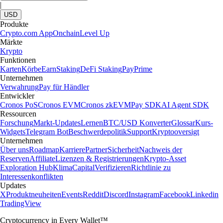
|
USD
Produkte
Crypto.com App
Onchain
Level Up
Märkte
Krypto
Funktionen
Karten
Körbe
Earn
Staking
DeFi Staking
Pay
Prime
Unternehmen
Verwahrung
Pay für Händler
Entwickler
Cronos PoS
Cronos EVM
Cronos zkEVM
Pay SDK
AI Agent SDK
Ressourcen
Forschung
Markt-Updates
Lernen
BTC/USD Konverter
Glossar
Kurs-
Widgets
Telegram Bot
Beschwerdepolitik
Support
Kryptooversigt
Unternehmen
Über uns
Roadmap
Karriere
Partner
Sicherheit
Nachweis der
Reserven
Affiliate
Lizenzen & Registrierungen
Krypto-Asset
Exploration Hub
Klima
Capital
Verifizieren
Richtlinie zu
Interessenkonflikten
Updates
X
Produktneuheiten
Events
Reddit
Discord
Instagram
Facebook
Linkedin
TradingView
Cryptocurrency in Every Wallet™