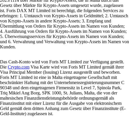
2023/1114 über Märkte für Krypto-Assets, die in Malta durch das
Gesetz über Märkte für Krypto-Assets umgesetzt wurde, zugelassen
ist. Foris DAX MT Limited ist berechtigt, die folgenden Services zu
erbringen: 1. Umtausch von Krypto-Assets in Geldmittel; 2. Umtausch
von Krypto-Assets in andere Krypto-Assets; 3. Empfang und
Übermittlung von Orders für Krypto-Assets im Namen von Kunden;
4. Ausführung von Orders für Krypto-Assets im Namen von Kunden;
5. Überweisungsservices für Krypto-Assets im Namen von Kunden;
und 6. Verwahrung und Verwaltung von Krypto-Assets im Namen von
Kunden.
Das Cash-Konto wird von Foris MT Limited zur Verfügung gestellt.
Die
Crypto.com
Visa Karte wird von Foris MT Limited gemäß ihrer
Visa Principal Member (Issuing) Lizenz ausgestellt und beworben.
Foris MT Limited ist eine in Malta eingetragene Gesellschaft mit
beschränkter Haftung mit der Unternehmensregistrierungsnummer C
90348 und dem eingetragenen Firmensitz in Level 7, Spinola Park,
Triq Mikiel Ang Borg, SPK 1000, St. Julians, Malta, die von der
maltesischen Finanzdienstleistungsbehörde ordnungsgemäß als
Finanzinstitut mit einer Lizenz für die Ausgabe von elektronischem
Geld gemäß dem dritten Anhang zum Gesetz über Finanzinstitute (E-
Geld-Institute) zugelassen ist.