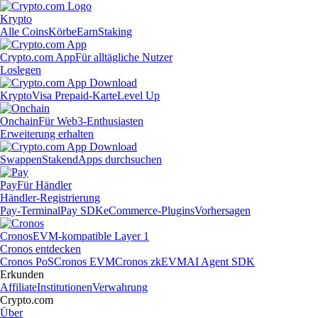
Krypto
Alle Coins
Körbe
Earn
Staking
Crypto.com App
Für alltägliche Nutzer
Loslegen
Krypto
Visa Prepaid-Karte
Level Up
Onchain
Für Web3-Enthusiasten
Erweiterung erhalten
Swappen
Staken
dApps durchsuchen
Pay
Für Händler
Händler-Registrierung
Pay-Terminal
Pay SDK
eCommerce-Plugins
Vorhersagen
Cronos
EVM-kompatible Layer 1
Cronos entdecken
Cronos PoS
Cronos EVM
Cronos zkEVM
AI Agent SDK
Erkunden
Affiliate
Institutionen
Verwahrung
Crypto.com
Über