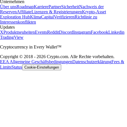
Unternehmen
Über uns
Roadmap
Karriere
Partner
Sicherheit
Nachweis der
Reserven
Affiliate
Lizenzen & Registrierungen
Krypto-Asset
Exploration Hub
Klima
Capital
Verifizieren
Richtlinie zu
Interessenkonflikten
Updates
X
Produktneuheiten
Events
Reddit
Discord
Instagram
Facebook
Linkedin
TradingView
Cryptocurrency in Every Wallet™
Copyright © 2018 - 2026 Crypto.com. Alle Rechte vorbehalten.
EEA Allgemeine Geschäftsbedingungen
Datenschutzerklärung
Fees &
Limits
Status
Cookie-Einstellungen