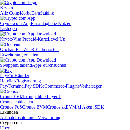
Krypto
Alle Coins
Körbe
Earn
Staking
Crypto.com App
Für alltägliche Nutzer
Loslegen
Krypto
Visa Prepaid-Karte
Level Up
Onchain
Für Web3-Enthusiasten
Erweiterung erhalten
Swappen
Staken
dApps durchsuchen
Pay
Für Händler
Händler-Registrierung
Pay-Terminal
Pay SDK
eCommerce-Plugins
Vorhersagen
Cronos
EVM-kompatible Layer 1
Cronos entdecken
Cronos PoS
Cronos EVM
Cronos zkEVM
AI Agent SDK
Erkunden
Affiliate
Institutionen
Verwahrung
Crypto.com
Über