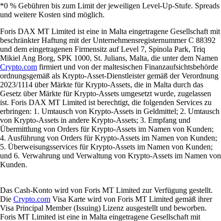
*0 % Gebühren bis zum Limit der jeweiligen Level-Up-Stufe. Spreads
und weitere Kosten sind möglich.
Foris DAX MT Limited ist eine in Malta eingetragene Gesellschaft mit
beschränkter Haftung mit der Unternehmensregisternummer C 88392
und dem eingetragenen Firmensitz auf Level 7, Spinola Park, Triq
Mikiel Ang Borg, SPK 1000, St. Julians, Malta, die unter dem Namen
Crypto.com
firmiert und von der maltesischen Finanzaufsichtsbehörde
ordnungsgemäß als Krypto-Asset-Dienstleister gemäß der Verordnung
2023/1114 über Märkte für Krypto-Assets, die in Malta durch das
Gesetz über Märkte für Krypto-Assets umgesetzt wurde, zugelassen
ist. Foris DAX MT Limited ist berechtigt, die folgenden Services zu
erbringen: 1. Umtausch von Krypto-Assets in Geldmittel; 2. Umtausch
von Krypto-Assets in andere Krypto-Assets; 3. Empfang und
Übermittlung von Orders für Krypto-Assets im Namen von Kunden;
4. Ausführung von Orders für Krypto-Assets im Namen von Kunden;
5. Überweisungsservices für Krypto-Assets im Namen von Kunden;
und 6. Verwahrung und Verwaltung von Krypto-Assets im Namen von
Kunden.
Das Cash-Konto wird von Foris MT Limited zur Verfügung gestellt.
Die
Crypto.com
Visa Karte wird von Foris MT Limited gemäß ihrer
Visa Principal Member (Issuing) Lizenz ausgestellt und beworben.
Foris MT Limited ist eine in Malta eingetragene Gesellschaft mit