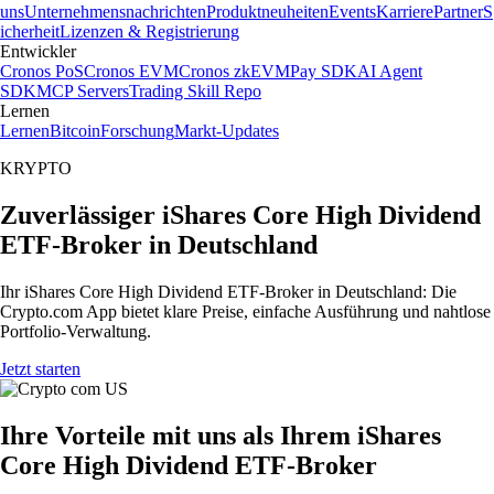
uns
Unternehmensnachrichten
Produktneuheiten
Events
Karriere
Partner
S
icherheit
Lizenzen & Registrierung
Entwickler
Cronos PoS
Cronos EVM
Cronos zkEVM
Pay SDK
AI Agent
SDK
MCP Servers
Trading Skill Repo
Lernen
Lernen
Bitcoin
Forschung
Markt-Updates
KRYPTO
Zuverlässiger iShares Core High Dividend
ETF-Broker in Deutschland
Ihr iShares Core High Dividend ETF-Broker in Deutschland: Die
Crypto.com App bietet klare Preise, einfache Ausführung und nahtlose
Portfolio-Verwaltung.
Jetzt starten
Ihre Vorteile mit uns als Ihrem iShares
Core High Dividend ETF-Broker