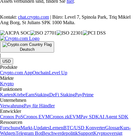
Assets verbunden sind, finden Sie
hier
.
Kontakt:
chat.crypto.com
| Büro: Level 7, Spinola Park, Triq Mikiel
Ang Borg, St Julians SPK 1000 Malta.
Deutsch
|
USD
Produkte
Crypto.com App
Onchain
Level Up
Märkte
Krypto
Funktionen
Karten
Körbe
Earn
Staking
DeFi Staking
Pay
Prime
Unternehmen
Verwahrung
Pay für Händler
Entwickler
Cronos PoS
Cronos EVM
Cronos zkEVM
Pay SDK
AI Agent SDK
Ressourcen
Forschung
Markt-Updates
Lernen
BTC/USD Konverter
Glossar
Kurs-
Widgets
Telegram Bot
Beschwerdepolitik
Support
Kryptooversigt